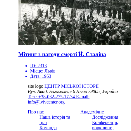
Мітинг з нагоди смерті Й. Сталіна
ID:
2313
Місце:
Львів
Дата:
1953
site logo
ЦЕНТР МІСЬКОЇ ІСТОРІЇ
Вул. Акад. Богомольця 6
Львів 79005, Україна
Тел.: +38-032-275-17-34
E-mail:
info@lvivcenter.org
Про нас
Академічне
Наша історія та
Дослідження
цілі
Конференції,
Команда
воркшопи,