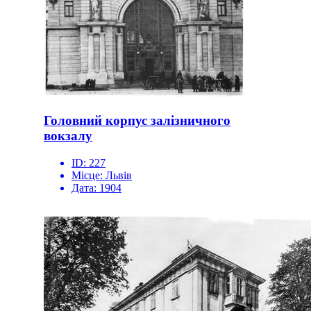
Головний корпус залізничного
вокзалу
ID:
227
Місце:
Львів
Дата:
1904