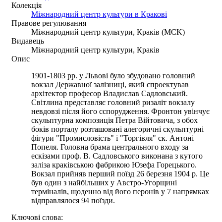
Колекція
Міжнародний центр культури в Кракові
Правове регулювання
Міжнародний центр культури, Краків (MCK)
Видавець
Міжнародний центр культури, Краків
Опис
1901-1803 рр. у Львові було збудовано головний
вокзал Державної залізниці, який спроектував
архітектор професор Владислав Садловський.
Світлина представляє головний ризаліт вокзалу
невдовзі після його сспорудження. Фронтон увінчує
скульптурна композиція Петра Війтовича, з обох
боків порталу розташовані алегоричні скульптурні
фігури "Промисловість" і "Торгівля" ск. Антоні
Попеля. Головна брама центрального входу за
ескізами проф. В. Садловського виконана з кутого
заліза краківською фабрикою Юзефа Горецького.
Вокзал прийняв перший поїзд 26 березня 1904 р. Це
був один з найбільших у Австро-Угорщині
терміналів, щоденно від його перонів у 7 напрямках
відправлялося 94 поїзди.
Ключові слова: