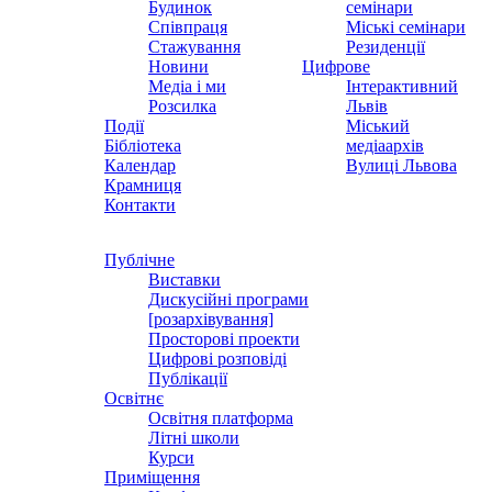
Будинок
семінари
Співпраця
Міські семінари
Стажування
Резиденції
Новини
Цифрове
Медіа і ми
Інтерактивний
Розсилка
Львів
Події
Міський
Бібліотека
медіаархів
Календар
Вулиці Львова
Крамниця
Контакти
Публічне
Виставки
Дискусійні програми
[розархівування]
Просторові проекти
Цифрові розповіді
Публікації
Освітнє
Освітня платформа
Літні школи
Курси
Приміщення