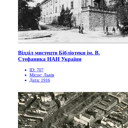
Відділ мистецтв Бібліотеки ім. В.
Стефаника НАН України
ID:
707
Місце:
Львів
Дата:
1916