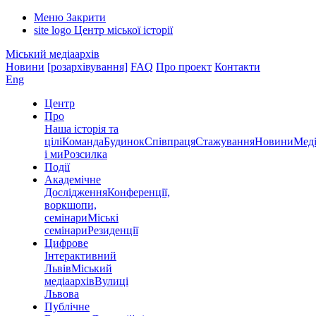
Меню
Закрити
site logo
Центр міської історії
Міський медіаархів
Новини
[розархівування]
FAQ
Про проект
Контакти
Eng
Центр
Про
Наша історія та
цілі
Команда
Будинок
Співпраця
Стажування
Новини
Меді
і ми
Розсилка
Події
Академічне
Дослідження
Конференції,
воркшопи,
семінари
Міські
семінари
Резиденції
Цифрове
Інтерактивний
Львів
Міський
медіаархів
Вулиці
Львова
Публічне