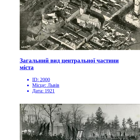
Загальний вид центральної частини
міста
ID:
2000
Місце:
Львів
Дата:
1921