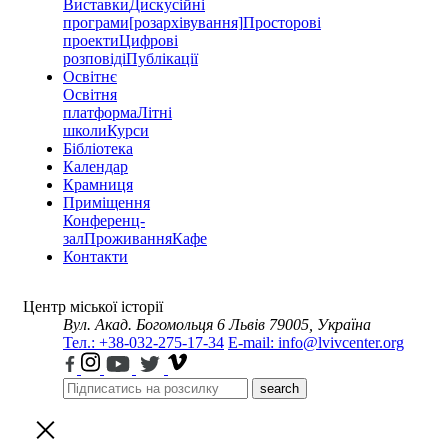
Виставки
Дискусійні
програми
[розархівування]
Просторові
проекти
Цифрові
розповіді
Публікації
Освітнє
Освітня
платформа
Літні
школи
Курси
Бібліотека
Календар
Крамниця
Приміщення
Конференц-
зал
Проживання
Кафе
Контакти
Центр міської історії
Вул. Акад. Богомольця 6
Львів 79005, Україна
Тел.: +38-032-275-17-34
E-mail: info@lvivcenter.org
search