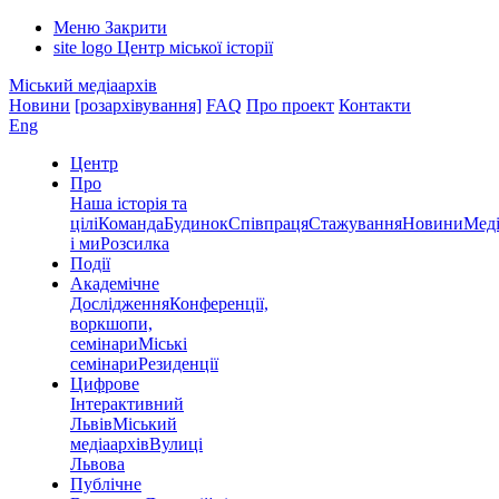
Меню
Закрити
site logo
Центр міської історії
Міський медіаархів
Новини
[розархівування]
FAQ
Про проект
Контакти
Eng
Центр
Про
Наша історія та
цілі
Команда
Будинок
Співпраця
Стажування
Новини
Меді
і ми
Розсилка
Події
Академічне
Дослідження
Конференції,
воркшопи,
семінари
Міські
семінари
Резиденції
Цифрове
Інтерактивний
Львів
Міський
медіаархів
Вулиці
Львова
Публічне