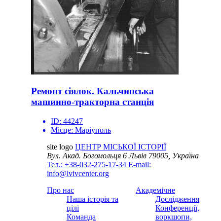
Ремонт сіялок. Кальчинська
машинно-тракторна станція
ID:
44247
Місце:
Маріуполь
site logo
ЦЕНТР МІСЬКОЇ ІСТОРІЇ
Вул. Акад. Богомольця 6
Львів 79005, Україна
Тел.: +38-032-275-17-34
E-mail:
info@lvivcenter.org
Про нас
Академічне
Наша історія та
Дослідження
цілі
Конференції,
Команда
воркшопи,