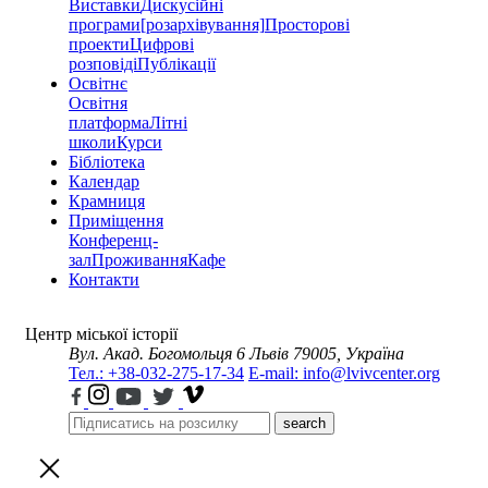
Виставки
Дискусійні
програми
[розархівування]
Просторові
проекти
Цифрові
розповіді
Публікації
Освітнє
Освітня
платформа
Літні
школи
Курси
Бібліотека
Календар
Крамниця
Приміщення
Конференц-
зал
Проживання
Кафе
Контакти
Центр міської історії
Вул. Акад. Богомольця 6
Львів 79005, Україна
Тел.: +38-032-275-17-34
E-mail: info@lvivcenter.org
search