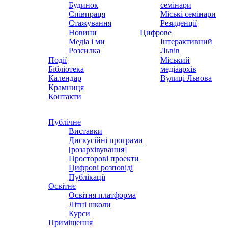
Будинок
семінари
Співпраця
Міські семінари
Стажування
Резиденції
Новини
Цифрове
Медіа і ми
Інтерактивний
Розсилка
Львів
Події
Міський
Бібліотека
медіаархів
Календар
Вулиці Львова
Крамниця
Контакти
Публічне
Виставки
Дискусійні програми
[розархівування]
Просторові проекти
Цифрові розповіді
Публікації
Освітнє
Освітня платформа
Літні школи
Курси
Приміщення