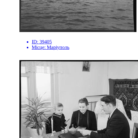
ID:
39405
Місце:
Маріуполь