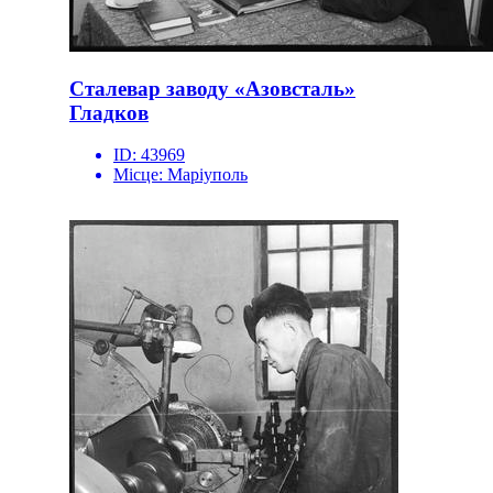
Сталевар заводу «Азовсталь»
Гладков
ID:
43969
Місце:
Маріуполь