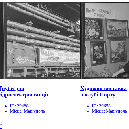
Труби для
Художня виставка
гідроелектростанції
в клубі Порту
ID:
39488
ID:
39658
Місце:
Маріуполь
Місце:
Маріуполь
Ї