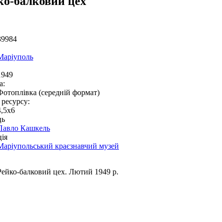
ко-балковий цех
39984
Маріуполь
1949
а:
Фотоплівка (середній формат)
 ресурсу:
4,5x6
ць
Павло Кашкель
ія
Маріупольський краєзнавчий музей
Рейко-балковий цех. Лютий 1949 р.