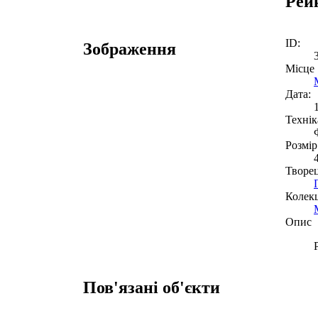
Рей
ID:
Зображення
Місце
Дата:
Технік
Розмір
Творе
Колекц
Опис
Пов'язані об'єкти