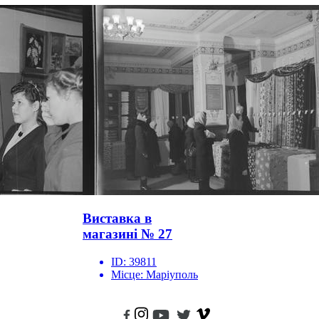
Виставка в
магазині № 27
ID:
39811
Місце:
Маріуполь