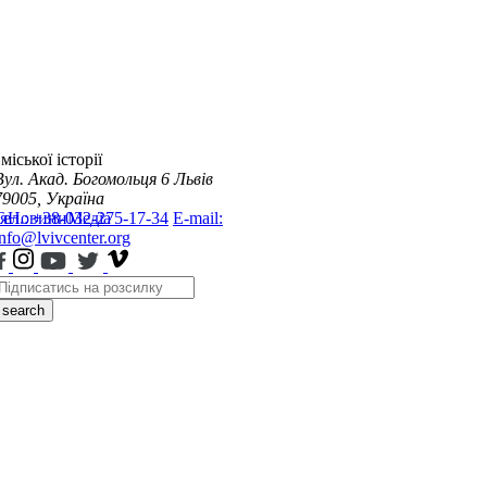
міської історії
Вул. Акад. Богомольця 6
Львів
79005, Україна
я
Тел.: +38-032-275-17-34
Новини
Медіа
E-mail:
info@lvivcenter.org
search