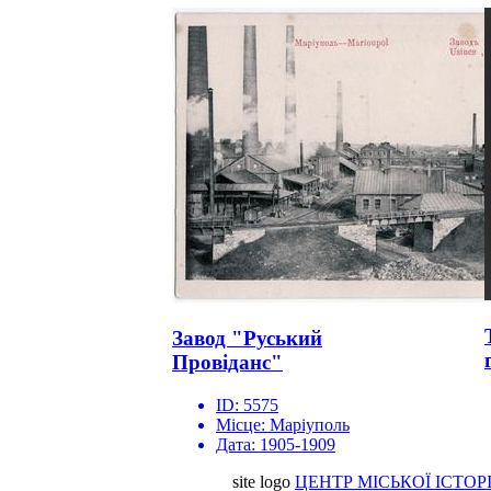
Завод "Руський
Провіданс"
ID:
5575
Місце:
Маріуполь
Дата:
1905-1909
site logo
ЦЕНТР МІСЬКОЇ ІСТОРІ