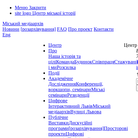
Меню
Закрити
site logo
Центр міської історії
Міський медіаархів
Новини
[розархівування]
FAQ
Про проект
Контакти
Eng
Центр
Центр 
Про
Наша історія та
цілі
Команда
Будинок
Співпраця
Стажуванн
і ми
Розсилка
Події
Академічне
Дослідження
Конференції,
воркшопи, семінари
Міські
семінари
Резиденції
Цифрове
Інтерактивний Львів
Міський
медіаархів
Вулиці Львова
Публічне
Виставки
Дискусійні
програми
[розархівування]
Просторові
проекти
Цифрові