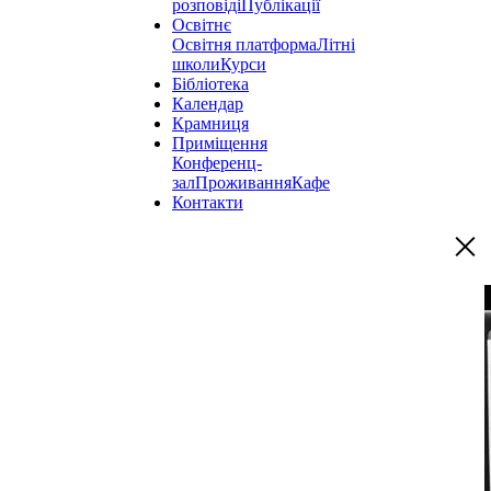
розповіді
Публікації
Освітнє
Освітня платформа
Літні
школи
Курси
Бібліотека
Календар
Крамниця
Приміщення
Конференц-
зал
Проживання
Кафе
Контакти