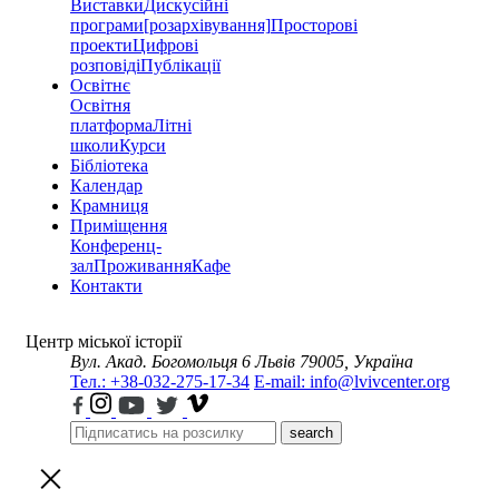
Виставки
Дискусійні
програми
[розархівування]
Просторові
проекти
Цифрові
розповіді
Публікації
Освітнє
Освітня
платформа
Літні
школи
Курси
Бібліотека
Календар
Крамниця
Приміщення
Конференц-
зал
Проживання
Кафе
Контакти
Центр міської історії
Вул. Акад. Богомольця 6
Львів 79005, Україна
Тел.: +38-032-275-17-34
E-mail: info@lvivcenter.org
search