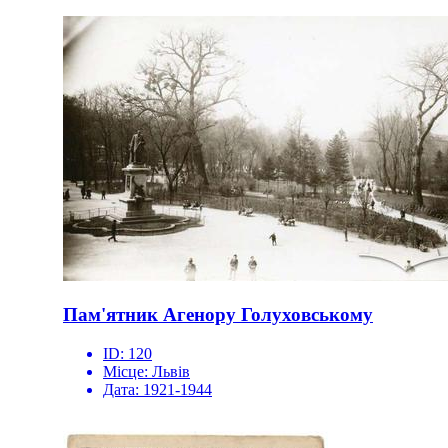
Пам'ятник Агенору Голуховському
ID:
120
Місце:
Львів
Дата:
1921-1944