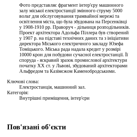
Фото представляє фрагмент інтер'єру машинного
залу міської електростанції змінного струму 5000
вольт для обслуговування трамвайної мережі та
освітлення міста, що була збудована на Персенківці
у 1908-1910 рр. Праворуч - дільниця розподільників.
Проект архітектора Адольфа Піллера був створений
у 1907 р. на підставі технічних даних та з ініціативи
директора Міського електричного закладу Юзефа
Томіцького. Міська рада надала кредит у розмірі
10000 крон для побудови сучасної електростанції. Її
споруда - яскравий зразок промислової архітектури
початку ХХ ст. у Львові, збудований архітекторами
Альфредом та Казімєжом Каменобродськими.
Ключові слова:
Електростанція, машинний зал.
Категорія:
Внутрішні приміщення, інтер'єри
Пов'язані об'єкти