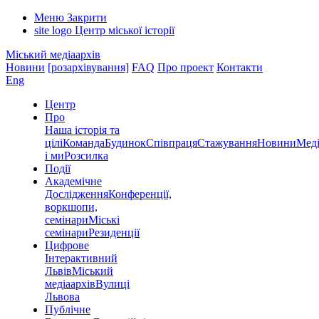
Меню
Закрити
site logo
Центр міської історії
Міський медіаархів
Новини
[розархівування]
FAQ
Про проект
Контакти
Eng
Центр
Про
Наша історія та
цілі
Команда
Будинок
Співпраця
Стажування
Новини
Меді
і ми
Розсилка
Події
Академічне
Дослідження
Конференції,
воркшопи,
семінари
Міські
семінари
Резиденції
Цифрове
Інтерактивний
Львів
Міський
медіаархів
Вулиці
Львова
Публічне