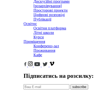
Дискусійні програми
[розархівування]
Просторові проекти
Цифрові розповіді
Публікації
Освітнє
Освітня платформа
Літні школи
Курси
Приміщення
Конференц-зал
Проживання
Кафе
Підписатись на розсилку:
subscribe