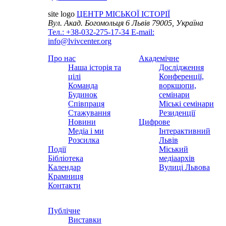
site logo
ЦЕНТР МІСЬКОЇ ІСТОРІЇ
Вул. Акад. Богомольця 6
Львів 79005, Україна
Тел.: +38-032-275-17-34
E-mail:
info@lvivcenter.org
Про нас
Академічне
Наша історія та
Дослідження
цілі
Конференції,
Команда
воркшопи,
Будинок
семінари
Співпраця
Міські семінари
Стажування
Резиденції
Новини
Цифрове
Медіа і ми
Інтерактивний
Розсилка
Львів
Події
Міський
Бібліотека
медіаархів
Календар
Вулиці Львова
Крамниця
Контакти
Публічне
Виставки