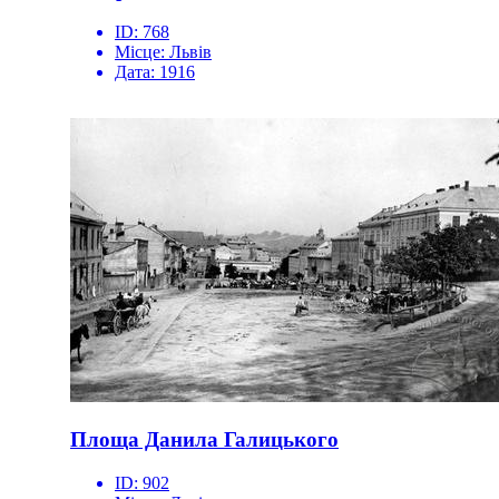
ID:
768
Місце:
Львів
Дата:
1916
Площа Данила Галицького
ID:
902