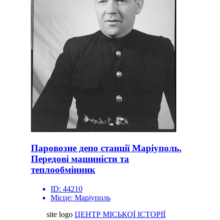
Паровозне депо станції Маріуполь.
Передові машиністи та
теплообмінник
ID:
44210
Місце:
Маріуполь
site logo
ЦЕНТР МІСЬКОЇ ІСТОРІЇ