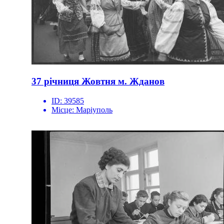
37 річниця Жовтня м. Жданов
ID:
39585
Місце:
Маріуполь