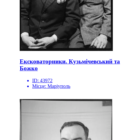
Ексковаторники. Кузьмічевський та
Божко
ID:
43972
Місце:
Маріуполь