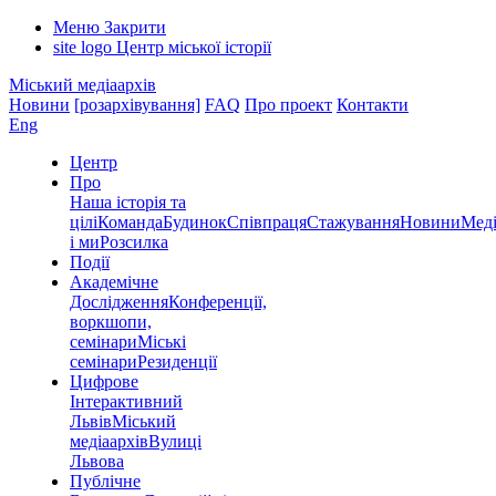
Меню
Закрити
site logo
Центр міської історії
Міський медіаархів
Новини
[розархівування]
FAQ
Про проект
Контакти
Eng
Центр
Про
Наша історія та
цілі
Команда
Будинок
Співпраця
Стажування
Новини
Меді
і ми
Розсилка
Події
Академічне
Дослідження
Конференції,
воркшопи,
семінари
Міські
семінари
Резиденції
Цифрове
Інтерактивний
Львів
Міський
медіаархів
Вулиці
Львова
Публічне