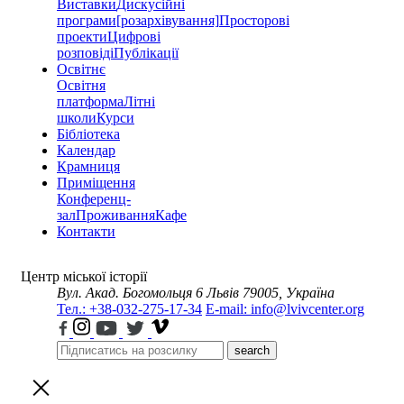
Виставки
Дискусійні
програми
[розархівування]
Просторові
проекти
Цифрові
розповіді
Публікації
Освітнє
Освітня
платформа
Літні
школи
Курси
Бібліотека
Календар
Крамниця
Приміщення
Конференц-
зал
Проживання
Кафе
Контакти
Центр міської історії
Вул. Акад. Богомольця 6
Львів 79005, Україна
Тел.: +38-032-275-17-34
E-mail: info@lvivcenter.org
search