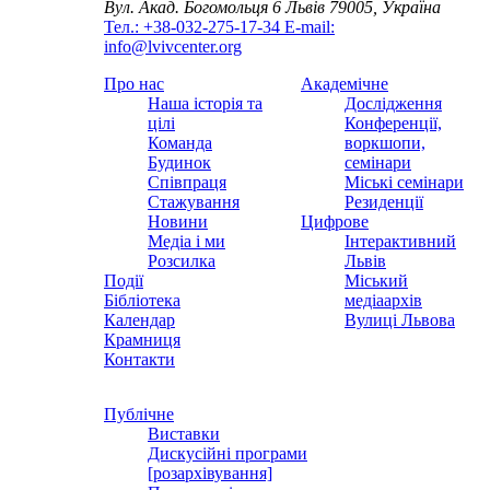
Вул. Акад. Богомольця 6
Львів 79005, Україна
Тел.: +38-032-275-17-34
E-mail:
info@lvivcenter.org
Про нас
Академічне
Наша історія та
Дослідження
цілі
Конференції,
Команда
воркшопи,
Будинок
семінари
Співпраця
Міські семінари
Стажування
Резиденції
Новини
Цифрове
Медіа і ми
Інтерактивний
Розсилка
Львів
Події
Міський
Бібліотека
медіаархів
Календар
Вулиці Львова
Крамниця
Контакти
Публічне
Виставки
Дискусійні програми
[розархівування]