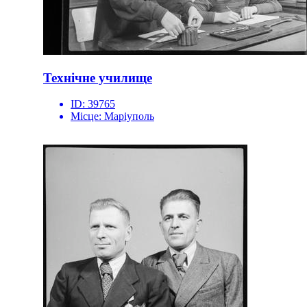
Технічне училище
ID:
39765
Місце:
Маріуполь