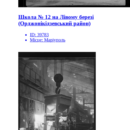
Школа № 12 на Лівому березі
(Орджонікідзевський район)
ID:
39783
Місце:
Маріуполь