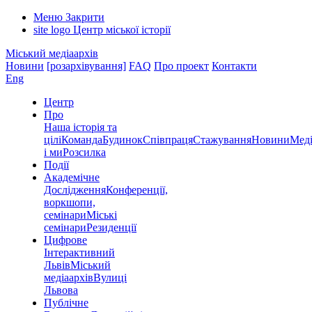
Меню
Закрити
site logo
Центр міської історії
Міський медіаархів
Новини
[розархівування]
FAQ
Про проект
Контакти
Eng
Центр
Про
Наша історія та
цілі
Команда
Будинок
Співпраця
Стажування
Новини
Меді
і ми
Розсилка
Події
Академічне
Дослідження
Конференції,
воркшопи,
семінари
Міські
семінари
Резиденції
Цифрове
Інтерактивний
Львів
Міський
медіаархів
Вулиці
Львова
Публічне