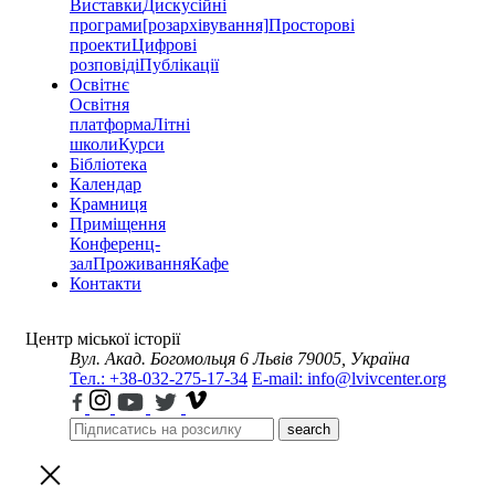
Виставки
Дискусійні
програми
[розархівування]
Просторові
проекти
Цифрові
розповіді
Публікації
Освітнє
Освітня
платформа
Літні
школи
Курси
Бібліотека
Календар
Крамниця
Приміщення
Конференц-
зал
Проживання
Кафе
Контакти
Центр міської історії
Вул. Акад. Богомольця 6
Львів 79005, Україна
Тел.: +38-032-275-17-34
E-mail: info@lvivcenter.org
search