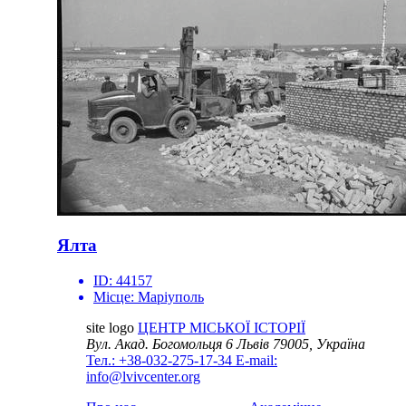
Ялта
ID:
44157
Місце:
Маріуполь
site logo
ЦЕНТР МІСЬКОЇ ІСТОРІЇ
Вул. Акад. Богомольця 6
Львів 79005, Україна
Тел.: +38-032-275-17-34
E-mail:
info@lvivcenter.org