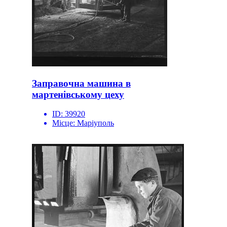
Заправочна машина в
мартенівському цеху
ID:
39920
Місце:
Маріуполь