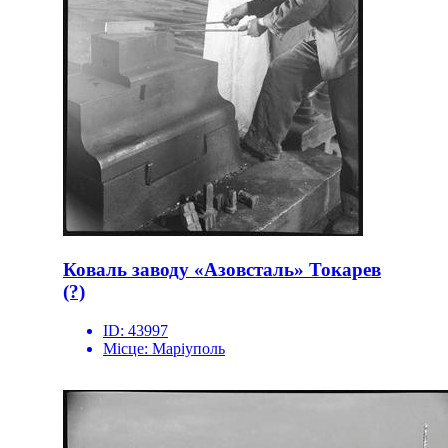
Коваль заводу «Азовсталь» Токарев
(?)
ID:
43997
Місце:
Маріуполь