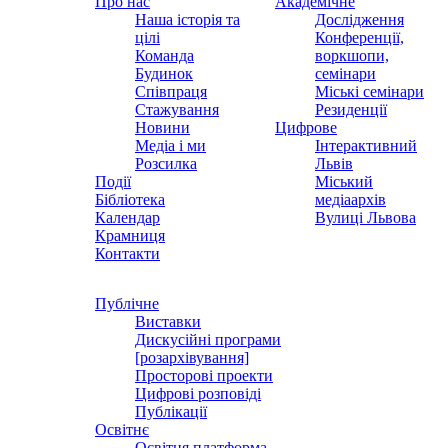
Про нас
Академічне
Наша історія та
Дослідження
цілі
Конференції,
Команда
воркшопи,
Будинок
семінари
Співпраця
Міські семінари
Стажування
Резиденції
Новини
Цифрове
Медіа і ми
Інтерактивний
Розсилка
Львів
Події
Міський
Бібліотека
медіаархів
Календар
Вулиці Львова
Крамниця
Контакти
Публічне
Виставки
Дискусійні програми
[розархівування]
Просторові проекти
Цифрові розповіді
Публікації
Освітнє
Освітня платформа