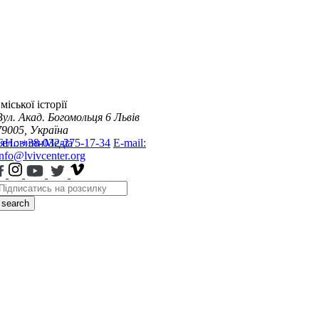
міської історії
Вул. Акад. Богомольця 6
Львів
79005, Україна
я
Тел.: +38-032-275-17-34
Новини
Медіа
E-mail:
info@lvivcenter.org
search