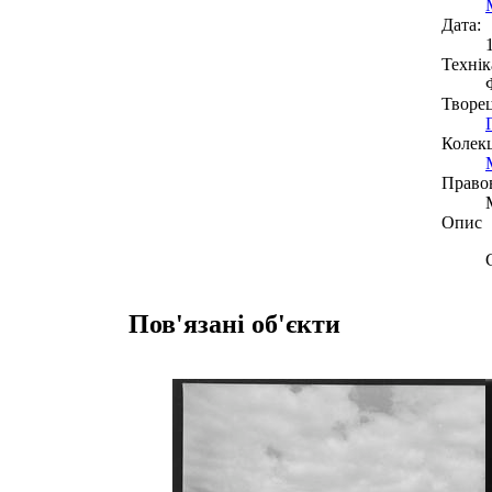
Дата:
Технік
Творе
Колекц
Право
Опис
Пов'язані об'єкти