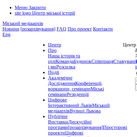
Меню
Закрити
site logo
Центр міської історії
Міський медіаархів
Новини
[розархівування]
FAQ
Про проект
Контакти
Eng
Центр
Центр 
Про
Наша історія та
цілі
Команда
Будинок
Співпраця
Стажуванн
і ми
Розсилка
Події
Академічне
Дослідження
Конференції,
воркшопи, семінари
Міські
семінари
Резиденції
Цифрове
Інтерактивний Львів
Міський
медіаархів
Вулиці Львова
Публічне
Виставки
Дискусійні
програми
[розархівування]
Просторові
проекти
Цифрові