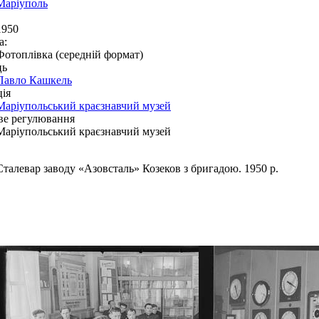
Маріуполь
1950
а:
Фотоплівка (середній формат)
ць
Павло Кашкель
ія
Маріупольський краєзнавчий музей
ве регулювання
Маріупольський краєзнавчий музей
Сталевар заводу «Азовсталь» Козеков з бригадою. 1950 р.