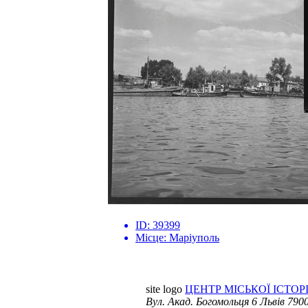
ID:
39399
Місце:
Маріуполь
site logo
ЦЕНТР МІСЬКОЇ ІСТОРІ
Вул. Акад. Богомольця 6
Львів 7900