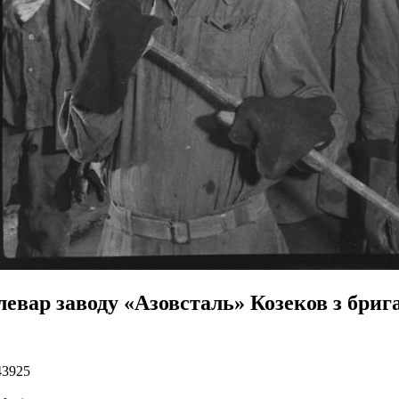
левар заводу «Азовсталь» Козеков з бриг
43925