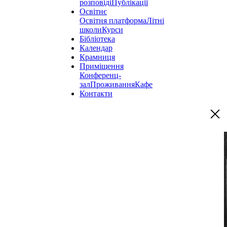
розповіді
Публікації
Освітнє
Освітня платформа
Літні
школи
Курси
Бібліотека
Календар
Крамниця
Приміщення
Конференц-
зал
Проживання
Кафе
Контакти