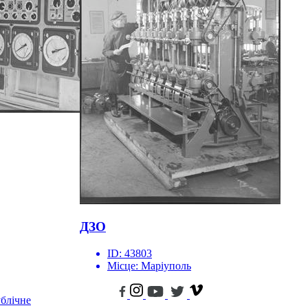
ДЗО
ID:
43803
Місце:
Маріуполь
блічне