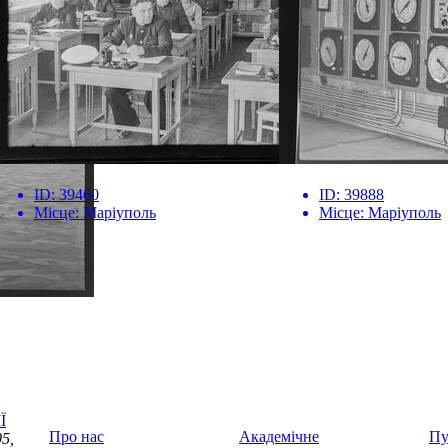
ID:
39460
ID:
39888
Місце:
Маріуполь
Місце:
Маріуполь
Ї
Про нас
Академічне
Пу
5,