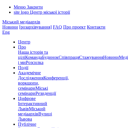
Меню
Закрити
site logo
Центр міської історії
Міський медіаархів
Новини
[розархівування]
FAQ
Про проект
Контакти
Eng
Центр
Про
Наша історія та
цілі
Команда
Будинок
Співпраця
Стажування
Новини
Меді
і ми
Розсилка
Події
Академічне
Дослідження
Конференції,
воркшопи,
семінари
Міські
семінари
Резиденції
Цифрове
Інтерактивний
Львів
Міський
медіаархів
Вулиці
Львова
Публічне