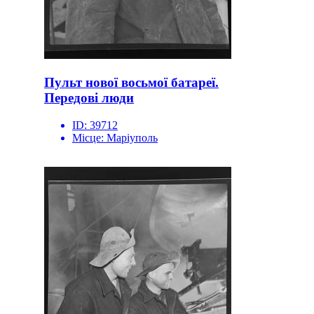
Пульт нової восьмої батареї.
Передові люди
ID:
39712
Місце:
Маріуполь