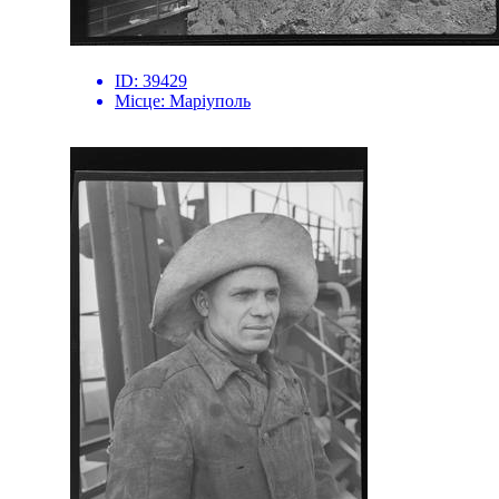
ID:
39429
Місце:
Маріуполь