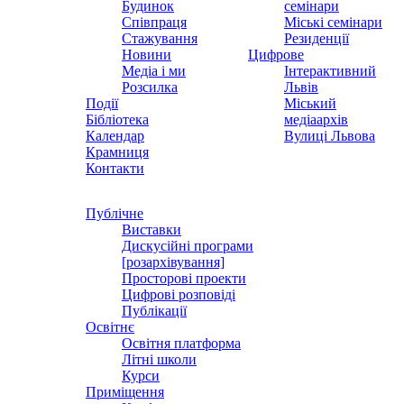
Будинок
семінари
Співпраця
Міські семінари
Стажування
Резиденції
Новини
Цифрове
Медіа і ми
Інтерактивний
Розсилка
Львів
Події
Міський
Бібліотека
медіаархів
Календар
Вулиці Львова
Крамниця
Контакти
Публічне
Виставки
Дискусійні програми
[розархівування]
Просторові проекти
Цифрові розповіді
Публікації
Освітнє
Освітня платформа
Літні школи
Курси
Приміщення