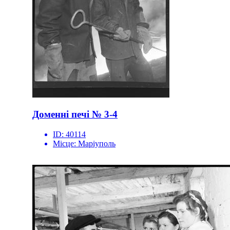
Доменні печі № 3-4
ID:
40114
Місце:
Маріуполь