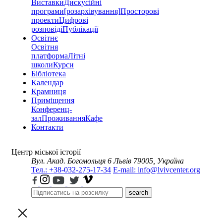
Виставки
Дискусійні
програми
[розархівування]
Просторові
проекти
Цифрові
розповіді
Публікації
Освітнє
Освітня
платформа
Літні
школи
Курси
Бібліотека
Календар
Крамниця
Приміщення
Конференц-
зал
Проживання
Кафе
Контакти
Центр міської історії
Вул. Акад. Богомольця 6
Львів 79005, Україна
Тел.: +38-032-275-17-34
E-mail: info@lvivcenter.org
search