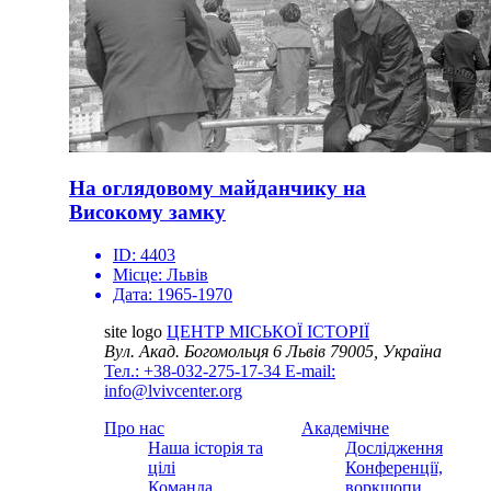
На оглядовому майданчику на
Високому замку
ID:
4403
Місце:
Львів
Дата:
1965-1970
site logo
ЦЕНТР МІСЬКОЇ ІСТОРІЇ
Вул. Акад. Богомольця 6
Львів 79005, Україна
Тел.: +38-032-275-17-34
E-mail:
info@lvivcenter.org
Про нас
Академічне
Наша історія та
Дослідження
цілі
Конференції,
Команда
воркшопи,