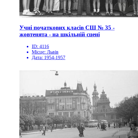
Учні початкових класів СШ № 35 -
жовтенята - на шкільній сцені
ID:
4116
Місце:
Львів
Дата:
1954-1957