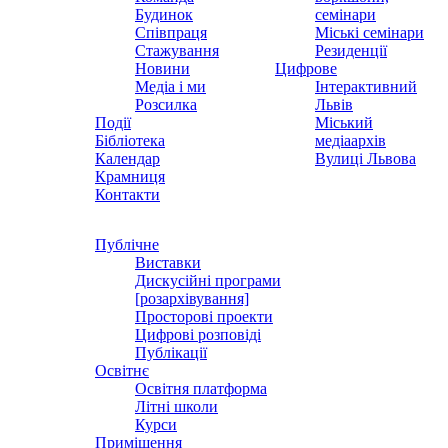
Будинок
семінари
Співпраця
Міські семінари
Стажування
Резиденції
Новини
Цифрове
Медіа і ми
Інтерактивний
Розсилка
Львів
Події
Міський
Бібліотека
медіаархів
Календар
Вулиці Львова
Крамниця
Контакти
Публічне
Виставки
Дискусійні програми
[розархівування]
Просторові проекти
Цифрові розповіді
Публікації
Освітнє
Освітня платформа
Літні школи
Курси
Приміщення