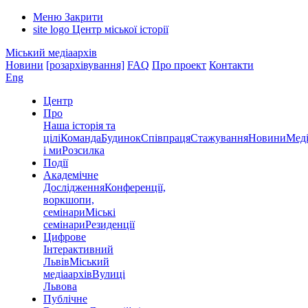
Меню
Закрити
site logo
Центр міської історії
Міський медіаархів
Новини
[розархівування]
FAQ
Про проект
Контакти
Eng
Центр
Про
Наша історія та
цілі
Команда
Будинок
Співпраця
Стажування
Новини
Меді
і ми
Розсилка
Події
Академічне
Дослідження
Конференції,
воркшопи,
семінари
Міські
семінари
Резиденції
Цифрове
Інтерактивний
Львів
Міський
медіаархів
Вулиці
Львова
Публічне