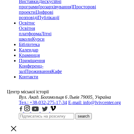
Виставки
Дискусійні
програми
[розархівування]
Просторові
проекти
Цифрові
розповіді
Публікації
Освітнє
Освітня
платформа
Літні
школи
Курси
Бібліотека
Календар
Крамниця
Приміщення
Конференц-
зал
Проживання
Кафе
Контакти
Центр міської історії
Вул. Акад. Богомольця 6
Львів 79005, Україна
Тел.: +38-032-275-17-34
E-mail: info@lvivcenter.org
search