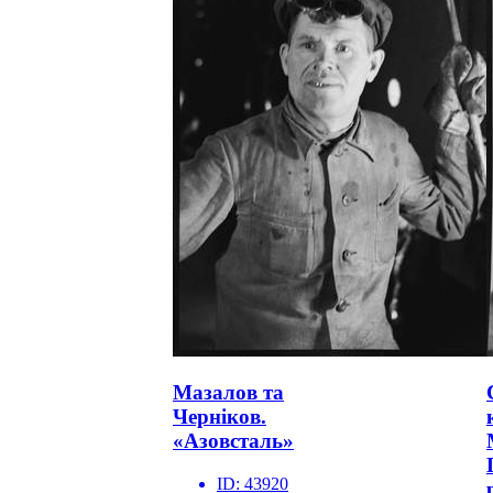
Мазалов та
Черніков.
«Азовсталь»
ID:
43920