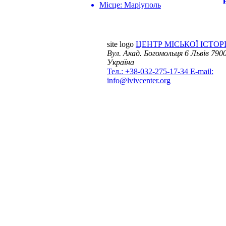
Місце:
Маріуполь
site logo
ЦЕНТР МІСЬКОЇ ІСТОРІ
Вул. Акад. Богомольця 6
Львів 7900
Україна
Тел.: +38-032-275-17-34
E-mail:
info@lvivcenter.org