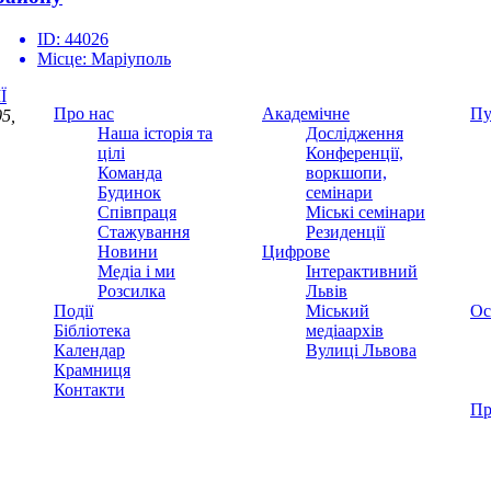
ID:
44026
Місце:
Маріуполь
Ї
Про нас
Академічне
Пу
5,
Наша історія та
Дослідження
цілі
Конференції,
Команда
воркшопи,
Будинок
семінари
Співпраця
Міські семінари
Стажування
Резиденції
Новини
Цифрове
Медіа і ми
Інтерактивний
Розсилка
Львів
Події
Міський
Ос
Бібліотека
медіаархів
Календар
Вулиці Львова
Крамниця
Контакти
Пр