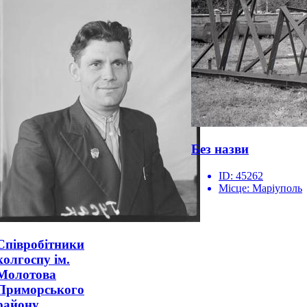
Без назви
ID:
45262
Місце:
Маріуполь
Співробітники
колгоспу ім.
Молотова
Приморського
району