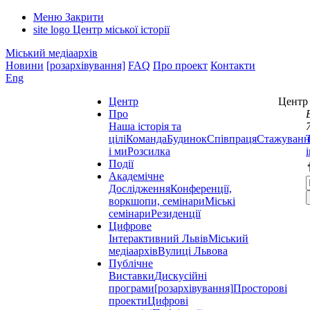
Меню
Закрити
site logo
Центр міської історії
Міський медіаархів
Новини
[розархівування]
FAQ
Про проект
Контакти
Eng
Центр
Центр 
Про
Наша історія та
цілі
Команда
Будинок
Співпраця
Стажуванн
і ми
Розсилка
Події
Академічне
Дослідження
Конференції,
воркшопи, семінари
Міські
семінари
Резиденції
Цифрове
Інтерактивний Львів
Міський
медіаархів
Вулиці Львова
Публічне
Виставки
Дискусійні
програми
[розархівування]
Просторові
проекти
Цифрові