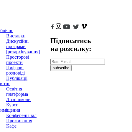
блічне
Виставки
Підписатись
Дискусійні
програми
на розсилку:
[розархівування]
Просторові
проекти
Цифрові
subscribe
розповіді
Публікації
вітнє
Освітня
платформа
Літні школи
Курси
иміщення
Конференц-зал
Проживання
Кафе