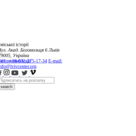
міської історії
Вул. Акад. Богомольця 6
Львів
79005, Україна
я
Тел.: +38-032-275-17-34
Новини
Медіа
E-mail:
info@lvivcenter.org
search