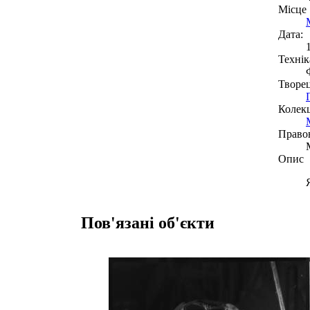
Місце
Дата:
Технік
Творе
Колекц
Право
Опис
Пов'язані об'єкти