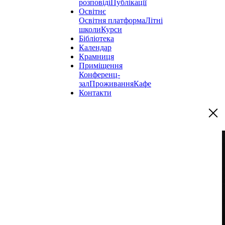
розповіді
Публікації
Освітнє
Освітня платформа
Літні
школи
Курси
Бібліотека
Календар
Крамниця
Приміщення
Конференц-
зал
Проживання
Кафе
Контакти