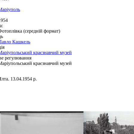
Маріуполь
1954
а:
Фотоплівка (середній формат)
ць
Павло Кашкель
ія
Маріупольський краєзнавчий музей
ве регулювання
Маріупольський краєзнавчий музей
Ялта. 13.04.1954 р.