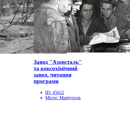
Завод "Азовсталь"
та коксохімічний
завод, читання
програми
ID:
45622
Місце:
Маріуполь