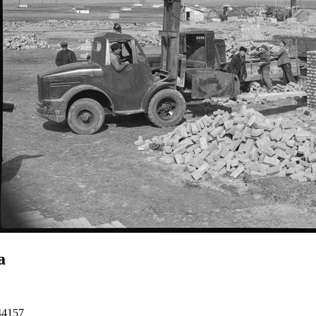
а
44157