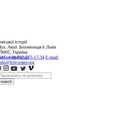
міської історії
Вул. Акад. Богомольця 6
Львів
79005, Україна
я
Тел.: +38-032-275-17-34
Новини
Медіа
E-mail:
info@lvivcenter.org
search