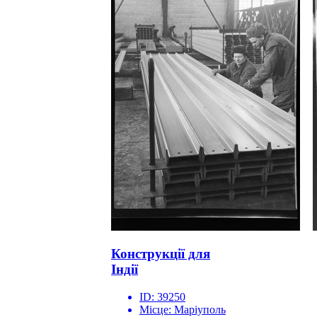
Конструкції для
Індії
ID:
39250
Місце:
Маріуполь