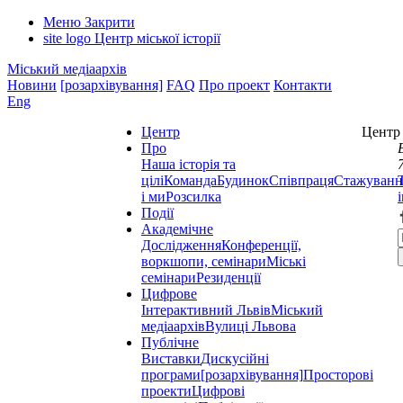
Меню
Закрити
site logo
Центр міської історії
Міський медіаархів
Новини
[розархівування]
FAQ
Про проект
Контакти
Eng
Центр
Центр 
Про
Наша історія та
цілі
Команда
Будинок
Співпраця
Стажуванн
і ми
Розсилка
Події
Академічне
Дослідження
Конференції,
воркшопи, семінари
Міські
семінари
Резиденції
Цифрове
Інтерактивний Львів
Міський
медіаархів
Вулиці Львова
Публічне
Виставки
Дискусійні
програми
[розархівування]
Просторові
проекти
Цифрові