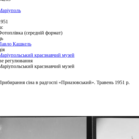
Маріуполь
1951
а:
Фотоплівка (середній формат)
ць
Павло Кашкель
ія
Маріупольський краєзнавчий музей
ве регулювання
Маріупольський краєзнавчий музей
Прибирання сіна в радгоспі «Приазовський». Травень 1951 р.