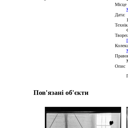
Місце
Дата:
Технік
Творе
Колекц
Право
Опис
Пов'язані об'єкти