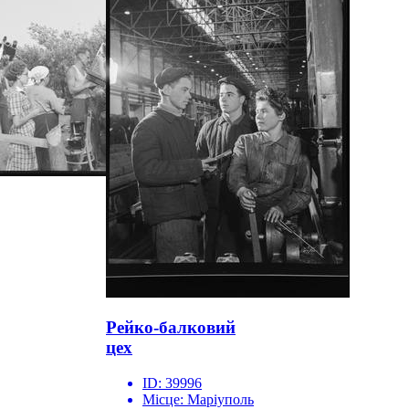
Рейко-балковий
цех
ID:
39996
Місце:
Маріуполь