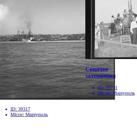
Сонячне
затемнення
ID:
39731
Місце:
Маріуполь
ID:
39317
Місце:
Маріуполь