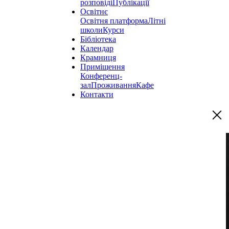
розповіді
Публікації
Освітнє
Освітня платформа
Літні
школи
Курси
Бібліотека
Календар
Крамниця
Приміщення
Конференц-
зал
Проживання
Кафе
Контакти