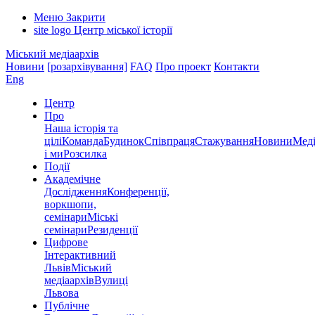
Меню
Закрити
site logo
Центр міської історії
Міський медіаархів
Новини
[розархівування]
FAQ
Про проект
Контакти
Eng
Центр
Про
Наша історія та
цілі
Команда
Будинок
Співпраця
Стажування
Новини
Меді
і ми
Розсилка
Події
Академічне
Дослідження
Конференції,
воркшопи,
семінари
Міські
семінари
Резиденції
Цифрове
Інтерактивний
Львів
Міський
медіаархів
Вулиці
Львова
Публічне