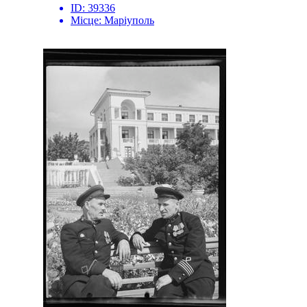
ID:
39336
Місце:
Маріуполь