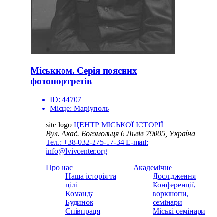
Міськком. Серія поясних
фотопортретів
ID:
44707
Місце:
Маріуполь
site logo
ЦЕНТР МІСЬКОЇ ІСТОРІЇ
Вул. Акад. Богомольця 6
Львів 79005, Україна
Тел.: +38-032-275-17-34
E-mail:
info@lvivcenter.org
Про нас
Академічне
Наша історія та
Дослідження
цілі
Конференції,
Команда
воркшопи,
Будинок
семінари
Співпраця
Міські семінари