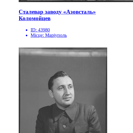
Сталевар заводу «Азовсталь»
Коломойцев
ID:
43980
Місце:
Маріуполь