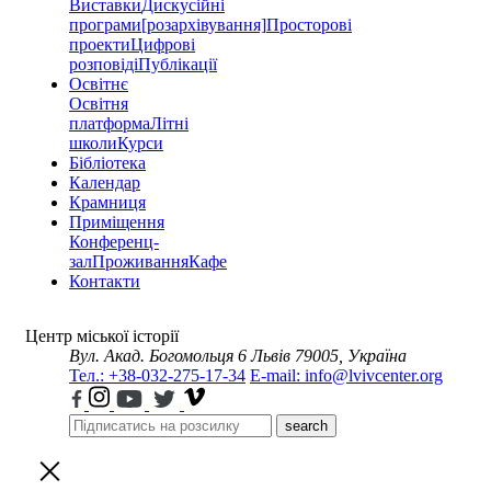
Виставки
Дискусійні
програми
[розархівування]
Просторові
проекти
Цифрові
розповіді
Публікації
Освітнє
Освітня
платформа
Літні
школи
Курси
Бібліотека
Календар
Крамниця
Приміщення
Конференц-
зал
Проживання
Кафе
Контакти
Центр міської історії
Вул. Акад. Богомольця 6
Львів 79005, Україна
Тел.: +38-032-275-17-34
E-mail: info@lvivcenter.org
search