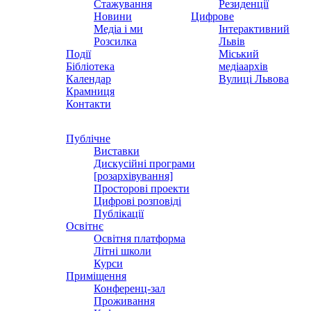
Стажування
Резиденції
Новини
Цифрове
Медіа і ми
Інтерактивний
Розсилка
Львів
Події
Міський
Бібліотека
медіаархів
Календар
Вулиці Львова
Крамниця
Контакти
Публічне
Виставки
Дискусійні програми
[розархівування]
Просторові проекти
Цифрові розповіді
Публікації
Освітнє
Освітня платформа
Літні школи
Курси
Приміщення
Конференц-зал
Проживання