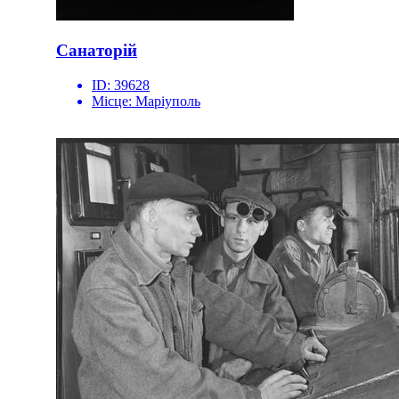
Санаторій
ID:
39628
Місце:
Маріуполь