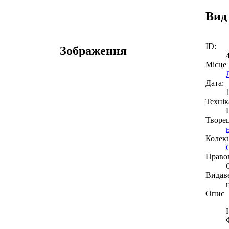
Вид
ID:
Зображення
Місце
Дата:
Технік
Творе
Колекц
Право
Видав
Опис