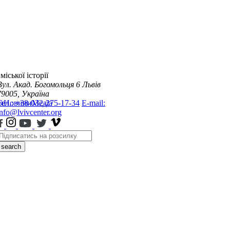
міської історії
Вул. Акад. Богомольця 6
Львів
79005, Україна
я
Тел.: +38-032-275-17-34
Новини
Медіа
E-mail:
info@lvivcenter.org
search