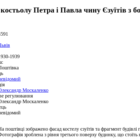
 костьолу Петра і Павла чину Єзуїтів з 
4591
Львів
1930-1939
а:
Поштівка
ць
невідомий
ія
Олександр Москаленко
ве регулювання
Олександр Москаленко
ець
невідомий
На поштівці зображено фасад костелу єзуїтів та фрагмент будівлі г
Фотографія зроблена з рівня третього поверху будинку, що стоїть