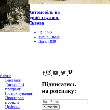
Автомобіль на
одній з вулиць
Львова
ID:
4568
Місце:
Львів
Дата:
1939
блічне
Виставки
Підписатись
Дискусійні
програми
на розсилку:
[розархівування]
Просторові
проекти
Цифрові
subscribe