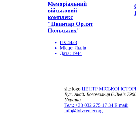
Меморіальний
військовий
комплекс
"Цвинтар Орлят
Польських"
ID:
4423
Місце:
Львів
Дата:
1944
site logo
ЦЕНТР МІСЬКОЇ ІСТОРІ
Вул. Акад. Богомольця 6
Львів 7900
Україна
Тел.: +38-032-275-17-34
E-mail:
info@lvivcenter.org