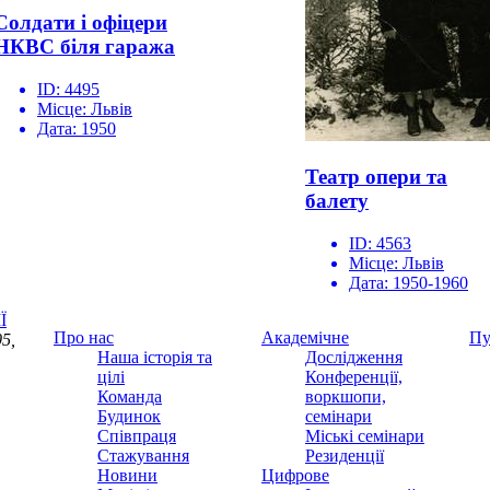
Солдати і офіцери
НКВС біля гаража
ID:
4495
Місце:
Львів
Дата:
1950
Театр опери та
балету
ID:
4563
Місце:
Львів
Дата:
1950-1960
Ї
Про нас
Академічне
Пу
5,
Наша історія та
Дослідження
цілі
Конференції,
Команда
воркшопи,
Будинок
семінари
Співпраця
Міські семінари
Стажування
Резиденції
Новини
Цифрове