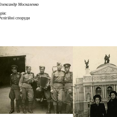
Олександр Москаленко
рія:
Релігійні споруди