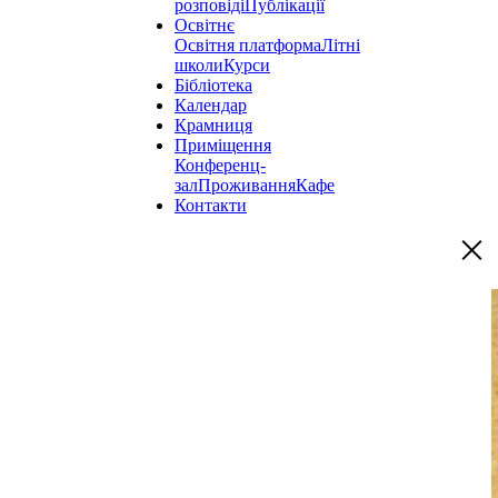
розповіді
Публікації
Освітнє
Освітня платформа
Літні
школи
Курси
Бібліотека
Календар
Крамниця
Приміщення
Конференц-
зал
Проживання
Кафе
Контакти