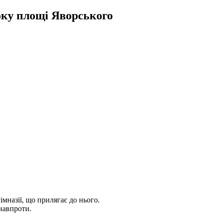
боку площі Яворського
імназії, що прилягає до нього.
 навпроти.