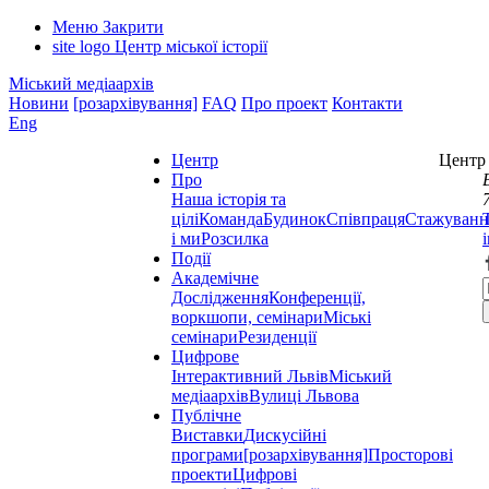
Меню
Закрити
site logo
Центр міської історії
Міський медіаархів
Новини
[розархівування]
FAQ
Про проект
Контакти
Eng
Центр
Центр 
Про
Наша історія та
цілі
Команда
Будинок
Співпраця
Стажуванн
і ми
Розсилка
Події
Академічне
Дослідження
Конференції,
воркшопи, семінари
Міські
семінари
Резиденції
Цифрове
Інтерактивний Львів
Міський
медіаархів
Вулиці Львова
Публічне
Виставки
Дискусійні
програми
[розархівування]
Просторові
проекти
Цифрові