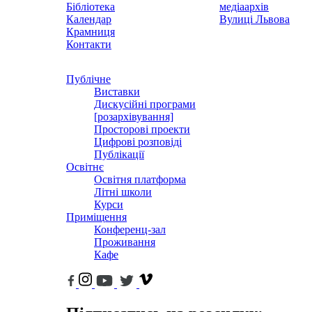
Бібліотека
медіаархів
Календар
Вулиці Львова
Крамниця
Контакти
Публічне
Виставки
Дискусійні програми
[розархівування]
Просторові проекти
Цифрові розповіді
Публікації
Освітнє
Освітня платформа
Літні школи
Курси
Приміщення
Конференц-зал
Проживання
Кафе