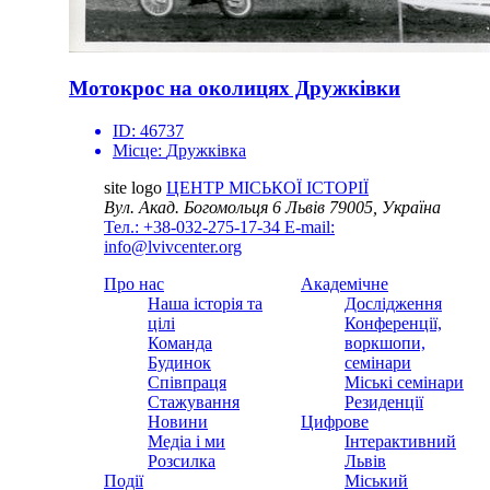
Мотокрос на околицях Дружківки
ID:
46737
Місце:
Дружківка
site logo
ЦЕНТР МІСЬКОЇ ІСТОРІЇ
Вул. Акад. Богомольця 6
Львів 79005, Україна
Тел.: +38-032-275-17-34
E-mail:
info@lvivcenter.org
Про нас
Академічне
Наша історія та
Дослідження
цілі
Конференції,
Команда
воркшопи,
Будинок
семінари
Співпраця
Міські семінари
Стажування
Резиденції
Новини
Цифрове
Медіа і ми
Інтерактивний
Розсилка
Львів
Події
Міський