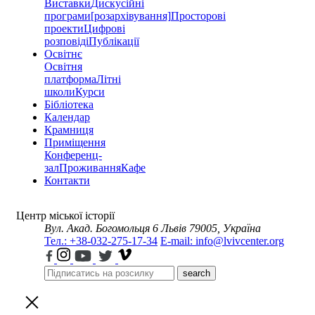
Виставки
Дискусійні
програми
[розархівування]
Просторові
проекти
Цифрові
розповіді
Публікації
Освітнє
Освітня
платформа
Літні
школи
Курси
Бібліотека
Календар
Крамниця
Приміщення
Конференц-
зал
Проживання
Кафе
Контакти
Центр міської історії
Вул. Акад. Богомольця 6
Львів 79005, Україна
Тел.: +38-032-275-17-34
E-mail: info@lvivcenter.org
search