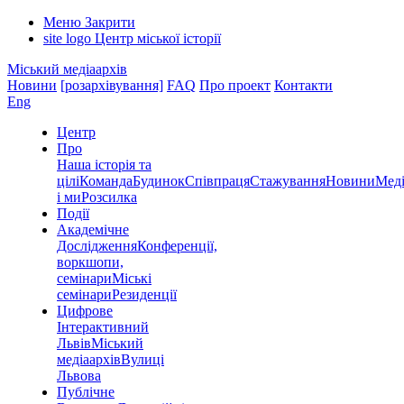
Меню
Закрити
site logo
Центр міської історії
Міський медіаархів
Новини
[розархівування]
FAQ
Про проект
Контакти
Eng
Центр
Про
Наша історія та
цілі
Команда
Будинок
Співпраця
Стажування
Новини
Меді
і ми
Розсилка
Події
Академічне
Дослідження
Конференції,
воркшопи,
семінари
Міські
семінари
Резиденції
Цифрове
Інтерактивний
Львів
Міський
медіаархів
Вулиці
Львова
Публічне