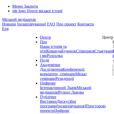
Меню
Закрити
site logo
Центр міської історії
Міський медіаархів
Новини
[розархівування]
FAQ
Про проект
Контакти
Eng
Центр
Центр 
Про
Наша історія та
цілі
Команда
Будинок
Співпраця
Стажуванн
і ми
Розсилка
Події
Академічне
Дослідження
Конференції,
воркшопи, семінари
Міські
семінари
Резиденції
Цифрове
Інтерактивний Львів
Міський
медіаархів
Вулиці Львова
Публічне
Виставки
Дискусійні
програми
[розархівування]
Просторові
проекти
Цифрові