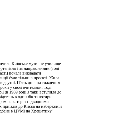
акінчила Київське музичне училище
ортепіано і за направленням (тоді
асті) почала викладати
анції було тільки в проєкті. Жила
відсутні. П’ять днів на тиждень я
уроки у своєї вчительки. Тоді
 (в 1969 році я таки вступила до
ідстань в один бік за чотири
ром на катері з підводними
х приїздів до Києва на набережній
ридбане в ЦУМі на Хрещатику”.