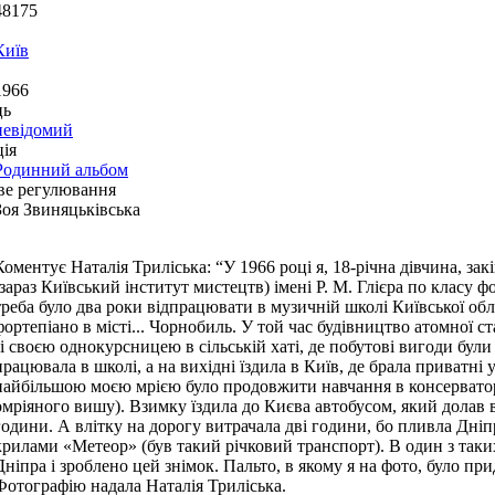
48175
Київ
1966
ць
невідомий
ія
Родинний альбом
ве регулювання
Зоя Звиняцьківська
Коментує Наталія Триліська: “У 1966 році я, 18-річна дівчина, з
(зараз Київський інститут мистецтв) імені Р. М. Глієра по класу ф
треба було два роки відпрацювати в музичній школі Київської обл
фортепіано в місті... Чорнобиль. У той час будівництво атомної ст
зі своєю однокурсницею в сільській хаті, де побутові вигоди були 
працювала в школі, а на вихідні їздила в Київ, де брала приватні 
найбільшою моєю мрією було продовжити навчання в консерваторії
омріяного вишу). Взимку їздила до Києва автобусом, який долав в
години. А влітку на дорогу витрачала дві години, бо пливла Дніп
крилами «Метеор» (був такий річковий транспорт). В один з таки
Дніпра і зроблено цей знімок. Пальто, в якому я на фото, було п
Фотографію надала Наталія Триліська.