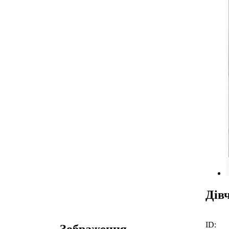
Дів
ID:
Зображення