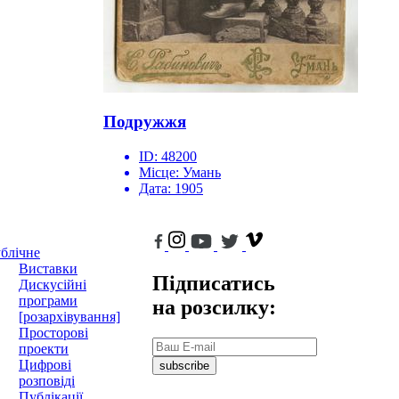
Подружжя
ID:
48200
Місце:
Умань
Дата:
1905
блічне
Виставки
Підписатись
Дискусійні
програми
на розсилку:
[розархівування]
Просторові
проекти
Цифрові
subscribe
розповіді
Публікації