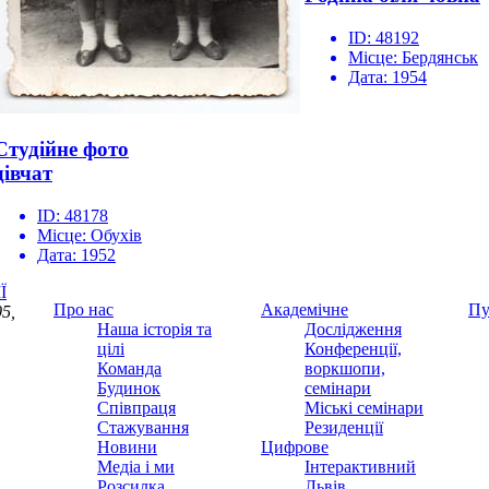
ID:
48192
Місце:
Бердянськ
Дата:
1954
Студійне фото
дівчат
ID:
48178
Місце:
Обухів
Дата:
1952
Ї
Про нас
Академічне
Пу
5,
Наша історія та
Дослідження
цілі
Конференції,
Команда
воркшопи,
Будинок
семінари
Співпраця
Міські семінари
Стажування
Резиденції
Новини
Цифрове
Медіа і ми
Інтерактивний
Розсилка
Львів