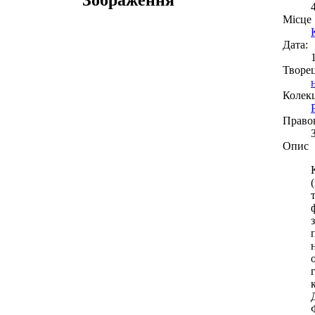
Місце
Дата:
Творе
Колекц
Право
Опис