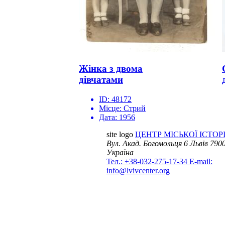
Жінка з двома
дівчатами
ID:
48172
Місце:
Стрий
Дата:
1956
site logo
ЦЕНТР МІСЬКОЇ ІСТОРІ
Вул. Акад. Богомольця 6
Львів 7900
Україна
Тел.: +38-032-275-17-34
E-mail:
info@lvivcenter.org