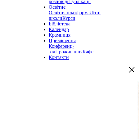
розповіді
Публікації
Освітнє
Освітня платформа
Літні
школи
Курси
Бібліотека
Календар
Крамниця
Приміщення
Конференц-
зал
Проживання
Кафе
Контакти