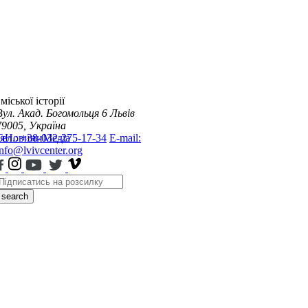
міської історії
Вул. Акад. Богомольця 6
Львів
79005, Україна
я
Тел.: +38-032-275-17-34
Новини
Медіа
E-mail:
info@lvivcenter.org
search