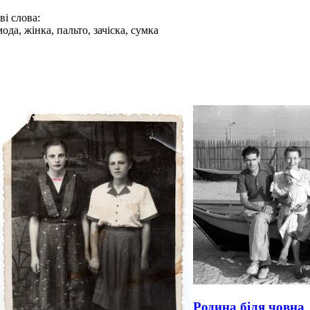
і слова:
мода, жінка, пальто, зачіска, сумка
Родина біля човна