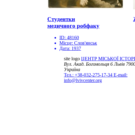
Студентки
медичного робфаку
ID:
48160
Місце:
Слов'янськ
Дата:
1937
site logo
ЦЕНТР МІСЬКОЇ ІСТОРІ
Вул. Акад. Богомольця 6
Львів 7900
Україна
Тел.: +38-032-275-17-34
E-mail:
info@lvivcenter.org