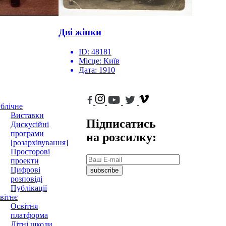
Дві жінки
ID:
48181
Місце:
Київ
Дата:
1910
блічне
Виставки
Підписатись
Дискусійні
програми
на розсилку:
[розархівування]
Просторові
проекти
Цифрові
subscribe
розповіді
Публікації
вітнє
Освітня
платформа
Літні школи