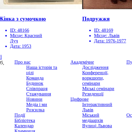
Жінка з сумочкою
Подружжя
ID:
48166
ID:
48169
Місце:
Красний
Місце:
Львів
Луч
Дата:
1976-1977
Дата:
1953
Ї
Про нас
Академічне
Пу
5,
Наша історія та
Дослідження
цілі
Конференції,
Команда
воркшопи,
Будинок
семінари
Співпраця
Міські семінари
Стажування
Резиденції
Новини
Цифрове
Медіа і ми
Інтерактивний
Розсилка
Львів
Події
Міський
Ос
Бібліотека
медіаархів
Календар
Вулиці Львова
Крамниця