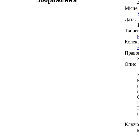
Місце
Дата:
Творе
Колекц
Право
Опис
Ключов