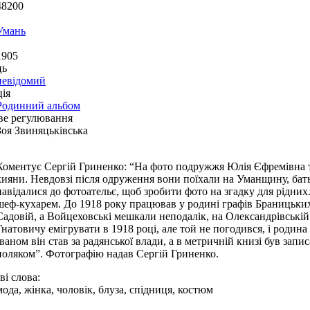
48200
Умань
1905
ць
невідомий
ія
Родинний альбом
ве регулювання
Зоя Звиняцьківська
Коментує Сергій Гриненко: “На фото подружжя Юлія Єфремівна т
кияни. Невдовзі після одруження вони поїхали на Уманщину, бать
навідалися до фотоательє, щоб зробити фото на згадку для рідних
шеф-кухарем. До 1918 року працював у родині графів Браницьких,
Садовій, а Войцеховські мешкали неподалік, на Олександрівські
Гнатовичу емігрувати в 1918 році, але той не погодився, і родин
Іваном він став за радянської влади, а в метричній книзі був запи
поляком”. Фотографію надав Сергій Гриненко.
і слова:
мода, жінка, чоловік, блуза, спідниця, костюм