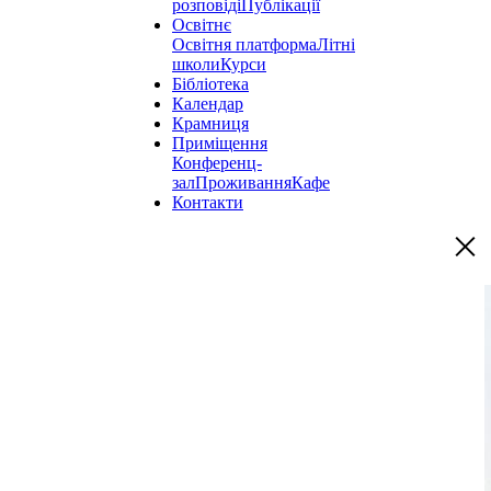
розповіді
Публікації
Освітнє
Освітня платформа
Літні
школи
Курси
Бібліотека
Календар
Крамниця
Приміщення
Конференц-
зал
Проживання
Кафе
Контакти