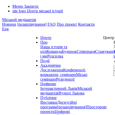
Меню
Закрити
site logo
Центр міської історії
Міський медіаархів
Новини
[розархівування]
FAQ
Про проект
Контакти
Eng
Центр
Центр 
Про
Наша історія та
цілі
Команда
Будинок
Співпраця
Стажуванн
і ми
Розсилка
Події
Академічне
Дослідження
Конференції,
воркшопи, семінари
Міські
семінари
Резиденції
Цифрове
Інтерактивний Львів
Міський
медіаархів
Вулиці Львова
Публічне
Виставки
Дискусійні
програми
[розархівування]
Просторові
проекти
Цифрові