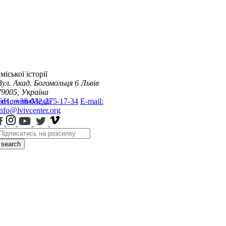
міської історії
Вул. Акад. Богомольця 6
Львів
79005, Україна
я
Тел.: +38-032-275-17-34
Новини
Медіа
E-mail:
info@lvivcenter.org
search