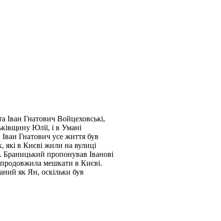
а Іван Гнатович Войцеховські,
ківщину Юлії, і в Умані
. Іван Гнатович усе життя був
 які в Києві жили на вулиці
й. Браницький пропонував Іванові
а продовжила мешкати в Києві.
саний як Ян, оскільки був