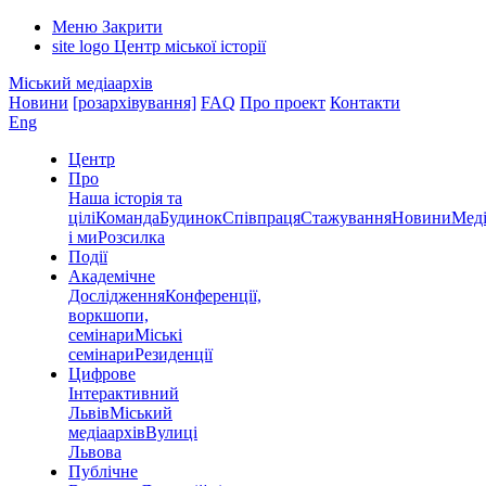
Меню
Закрити
site logo
Центр міської історії
Міський медіаархів
Новини
[розархівування]
FAQ
Про проект
Контакти
Eng
Центр
Про
Наша історія та
цілі
Команда
Будинок
Співпраця
Стажування
Новини
Меді
і ми
Розсилка
Події
Академічне
Дослідження
Конференції,
воркшопи,
семінари
Міські
семінари
Резиденції
Цифрове
Інтерактивний
Львів
Міський
медіаархів
Вулиці
Львова
Публічне