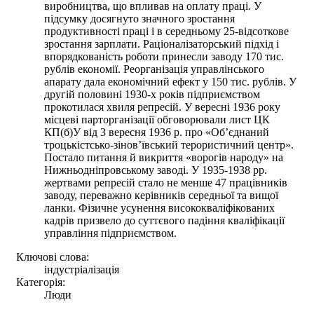
виробництва, що впливав на оплату праці. У
підсумку досягнуто значного зростання
продуктивності праці і в середньому 25-відсоткове
зростання зарплати. Раціоналізаторський підхід і
впорядкованість роботи принесли заводу 170 тис.
рублів економії. Реорганізація управлінського
апарату дала економічний ефект у 150 тис. рублів. У
другій половині 1930-х років підприємством
прокотилася хвиля репресій. У вересні 1936 року
місцеві парторганізації обговорювали лист ЦК
КП(б)У від 3 вересня 1936 р. про «Об’єднаний
троцькістсько-зінов’ївський терористичний центр».
Постало питання й викриття «ворогів народу» на
Нижньодніпровському заводі. У 1935-1938 рр.
жертвами репресій стало не менше 47 працівників
заводу, переважно керівників середньої та вищої
ланки. Фізичне усунення висококваліфікованих
кадрів призвело до суттєвого падіння кваліфікації
управління підприємством.
Ключові слова:
індустріалізація
Категорія:
Люди