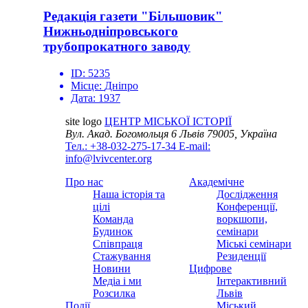
Редакція газети "Більшовик"
Нижньодніпровського
трубопрокатного заводу
ID:
5235
Місце:
Дніпро
Дата:
1937
site logo
ЦЕНТР МІСЬКОЇ ІСТОРІЇ
Вул. Акад. Богомольця 6
Львів 79005, Україна
Тел.: +38-032-275-17-34
E-mail:
info@lvivcenter.org
Про нас
Академічне
Наша історія та
Дослідження
цілі
Конференції,
Команда
воркшопи,
Будинок
семінари
Співпраця
Міські семінари
Стажування
Резиденції
Новини
Цифрове
Медіа і ми
Інтерактивний
Розсилка
Львів
Події
Міський