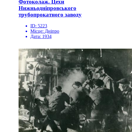
Фотоколаж. Цехи
Нижньодніпровського
трубопрокатного заводу
ID:
5223
Місце:
Дніпро
Дата:
1934