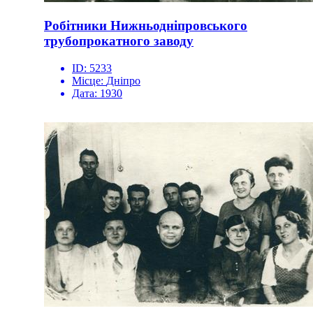
Робітники Нижньодніпровського
трубопрокатного заводу
ID:
5233
Місце:
Дніпро
Дата:
1930