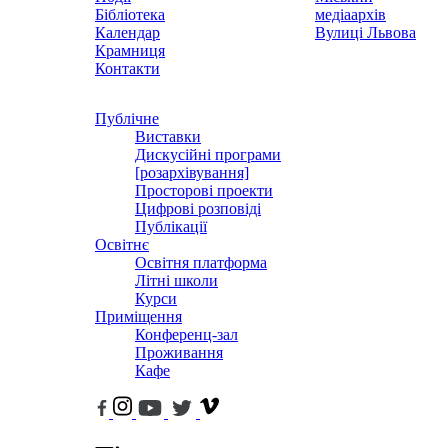
Бібліотека
медіаархів
Календар
Вулиці Львова
Крамниця
Контакти
Публічне
Виставки
Дискусійні програми
[розархівування]
Просторові проекти
Цифрові розповіді
Публікації
Освітнє
Освітня платформа
Літні школи
Курси
Приміщення
Конференц-зал
Проживання
Кафе