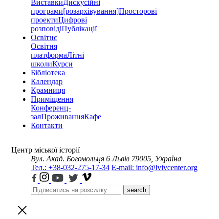
Виставки
Дискусійні
програми
[розархівування]
Просторові
проекти
Цифрові
розповіді
Публікації
Освітнє
Освітня
платформа
Літні
школи
Курси
Бібліотека
Календар
Крамниця
Приміщення
Конференц-
зал
Проживання
Кафе
Контакти
Центр міської історії
Вул. Акад. Богомольця 6
Львів 79005, Україна
Тел.: +38-032-275-17-34
E-mail: info@lvivcenter.org
search