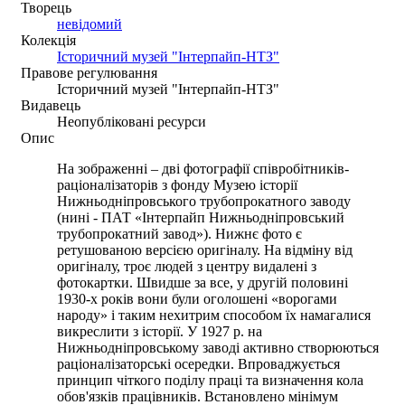
Творець
невідомий
Колекція
Історичний музей "Інтерпайп-НТЗ"
Правове регулювання
Історичний музей "Інтерпайп-НТЗ"
Видавець
Неопубліковані ресурси
Опис
На зображенні – дві фотографії співробітників-
раціоналізаторів з фонду Музею історії
Нижньодніпровського трубопрокатного заводу
(нині - ПАТ «Інтерпайп Нижньодніпровський
трубопрокатний завод»). Нижнє фото є
ретушованою версією оригіналу. На відміну від
оригіналу, троє людей з центру видалені з
фотокартки. Швидше за все, у другій половині
1930-х років вони були оголошені «ворогами
народу» і таким нехитрим способом їх намагалися
викреслити з історії. У 1927 р. на
Нижньодніпровському заводі активно створюються
раціоналізаторські осередки. Впроваджується
принцип чіткого поділу праці та визначення кола
обов'язків працівників. Встановлено мінімум