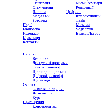
Співпраця
Міські семінари
Стажування
Резиденції
Новини
Цифрове
Медіа і ми
Інтерактивний
Розсилка
Львів
Події
Міський
Бібліотека
медіаархів
Календар
Вулиці Львова
Крамниця
Контакти
Публічне
Виставки
Дискусійні програми
[розархівування]
Просторові проекти
Цифрові розповіді
Публікації
Освітнє
Освітня платформа
Літні школи
Курси
Приміщення
Конференц-зал