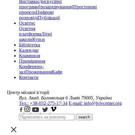
Виставки
Дискусійні
програми
[розархівування]
Просторові
проекти
Цифрові
розповіді
Публікації
Освітнє
Освітня
платформа
Літні
школи
Курси
Бібліотека
Календар
Крамниця
Приміщення
Конференц-
зал
Проживання
Кафе
Контакти
Центр міської історії
Вул. Акад. Богомольця 6
Львів 79005, Україна
Тел.: +38-032-275-17-34
E-mail: info@lvivcenter.org
search