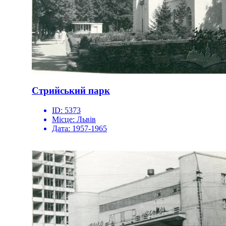
Стрийський парк
ID:
5373
Місце:
Львів
Дата:
1957-1965