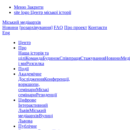
Меню
Закрити
site logo
Центр міської історії
Міський медіаархів
Новини
[розархівування]
FAQ
Про проект
Контакти
Eng
Центр
Про
Наша історія та
цілі
Команда
Будинок
Співпраця
Стажування
Новини
Меді
і ми
Розсилка
Події
Академічне
Дослідження
Конференції,
воркшопи,
семінари
Міські
семінари
Резиденції
Цифрове
Інтерактивний
Львів
Міський
медіаархів
Вулиці
Львова
Публічне