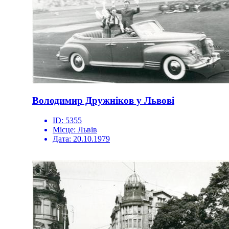
Володимир Дружніков у Львові
ID:
5355
Місце:
Львів
Дата:
20.10.1979