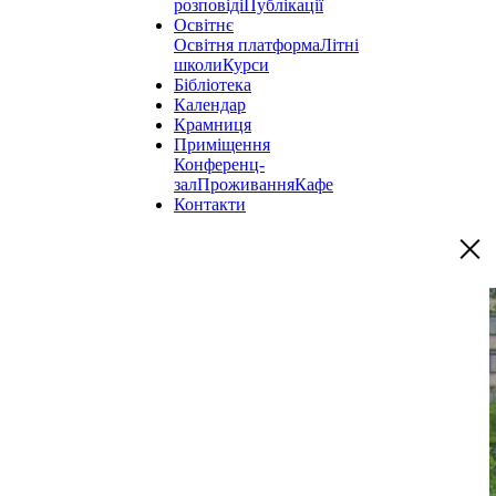
розповіді
Публікації
Освітнє
Освітня платформа
Літні
школи
Курси
Бібліотека
Календар
Крамниця
Приміщення
Конференц-
зал
Проживання
Кафе
Контакти