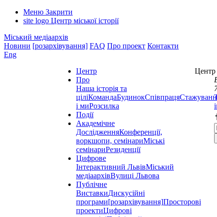
Меню
Закрити
site logo
Центр міської історії
Міський медіаархів
Новини
[розархівування]
FAQ
Про проект
Контакти
Eng
Центр
Центр 
Про
Наша історія та
цілі
Команда
Будинок
Співпраця
Стажуванн
і ми
Розсилка
Події
Академічне
Дослідження
Конференції,
воркшопи, семінари
Міські
семінари
Резиденції
Цифрове
Інтерактивний Львів
Міський
медіаархів
Вулиці Львова
Публічне
Виставки
Дискусійні
програми
[розархівування]
Просторові
проекти
Цифрові