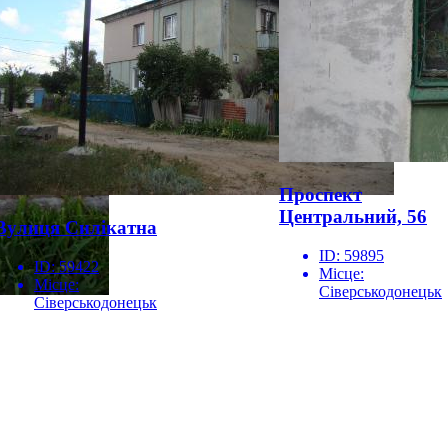
Проспект
Центральний, 56
Вулиця Силікатна
ID:
59895
ID:
59422
Місце:
Місце:
Сіверськодонецьк
Сіверськодонецьк