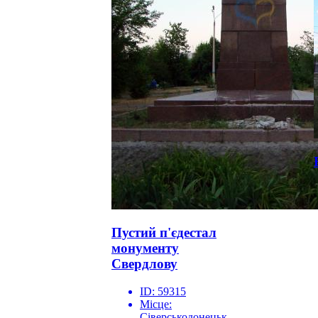
Пустий п'єдестал
монументу
Свердлову
ID:
59315
Місце:
Сіверськодонецьк