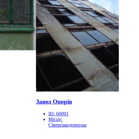
Завод Опорів
ID:
60091
Місце:
Сіверськодонецьк