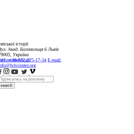
міської історії
Вул. Акад. Богомольця 6
Львів
79005, Україна
я
Тел.: +38-032-275-17-34
Новини
Медіа
E-mail:
info@lvivcenter.org
search