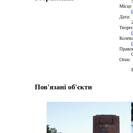
Місце
Дата:
Творе
Колекц
Право
Опис
Пов'язані об'єкти