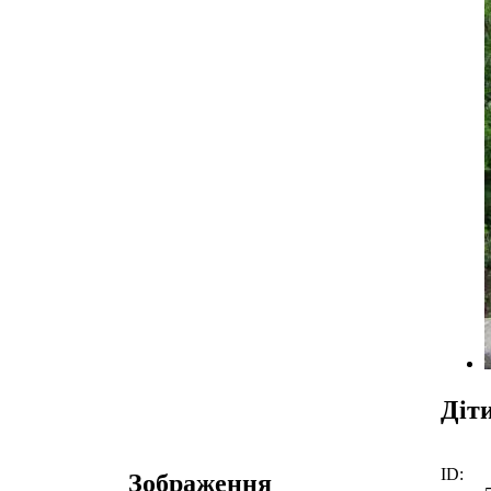
Діт
ID:
Зображення