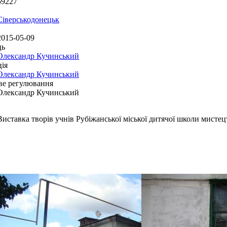
59227
Сіверськодонецьк
2015-05-09
ць
Олександр Кучинський
ія
Олександр Кучинський
ве регулювання
Олександр Кучинський
Виставка творів учнів Рубіжанської міської дитячої школи мистец