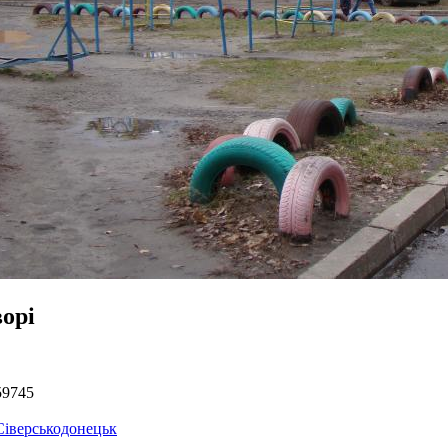
ворі
59745
Сіверськодонецьк