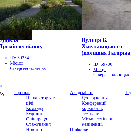
Будівля
Вулиця Б.
Промінвестбанку
Хмельницького
(колишня Гагаріна
ID:
59254
Місце:
ID:
59730
Сіверськодонецьк
Місце:
Сіверськодонецьк
Ї
Про нас
Академічне
Пу
5,
Наша історія та
Дослідження
цілі
Конференції,
Команда
воркшопи,
Будинок
семінари
Співпраця
Міські семінари
Стажування
Резиденції
Новини
Цифрове