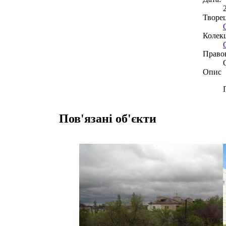
Творе
Колекц
Право
Опис
Пов'язані об'єкти