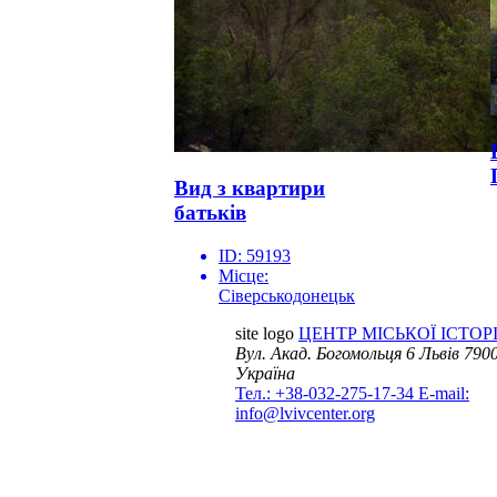
Вид з квартири
батьків
ID:
59193
Місце:
Сіверськодонецьк
site logo
ЦЕНТР МІСЬКОЇ ІСТОРІ
Вул. Акад. Богомольця 6
Львів 7900
Україна
Тел.: +38-032-275-17-34
E-mail:
info@lvivcenter.org