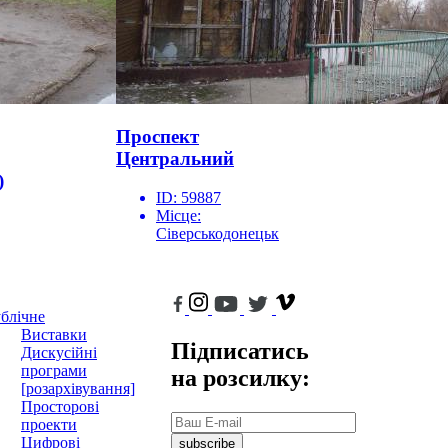
Проспект
Центральний
)
ID:
59887
Місце:
Сіверськодонецьк
блічне
Виставки
Підписатись
Дискусійні
програми
на розсилку:
[розархівування]
Просторові
проекти
Цифрові
subscribe