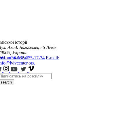
міської історії
Вул. Акад. Богомольця 6
Львів
79005, Україна
я
Тел.: +38-032-275-17-34
Новини
Медіа
E-mail:
info@lvivcenter.org
search