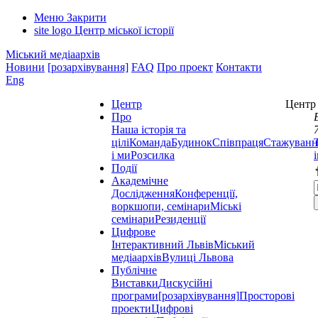
Меню
Закрити
site logo
Центр міської історії
Міський медіаархів
Новини
[розархівування]
FAQ
Про проект
Контакти
Eng
Центр
Центр 
Про
Наша історія та
цілі
Команда
Будинок
Співпраця
Стажуванн
і ми
Розсилка
Події
Академічне
Дослідження
Конференції,
воркшопи, семінари
Міські
семінари
Резиденції
Цифрове
Інтерактивний Львів
Міський
медіаархів
Вулиці Львова
Публічне
Виставки
Дискусійні
програми
[розархівування]
Просторові
проекти
Цифрові