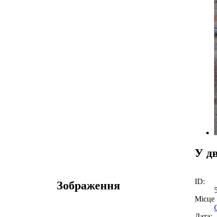
У д
ID:
Зображення
Місце
Дата: