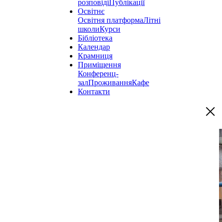
розповіді
Публікації
Освітнє
Освітня платформа
Літні
школи
Курси
Бібліотека
Календар
Крамниця
Приміщення
Конференц-
зал
Проживання
Кафе
Контакти