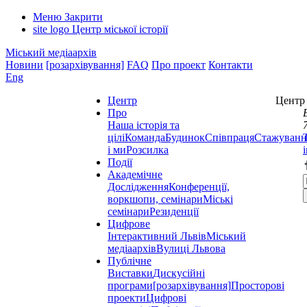
Меню
Закрити
site logo
Центр міської історії
Міський медіаархів
Новини
[розархівування]
FAQ
Про проект
Контакти
Eng
Центр
Центр 
Про
Наша історія та
цілі
Команда
Будинок
Співпраця
Стажуванн
і ми
Розсилка
Події
Академічне
Дослідження
Конференції,
воркшопи, семінари
Міські
семінари
Резиденції
Цифрове
Інтерактивний Львів
Міський
медіаархів
Вулиці Львова
Публічне
Виставки
Дискусійні
програми
[розархівування]
Просторові
проекти
Цифрові