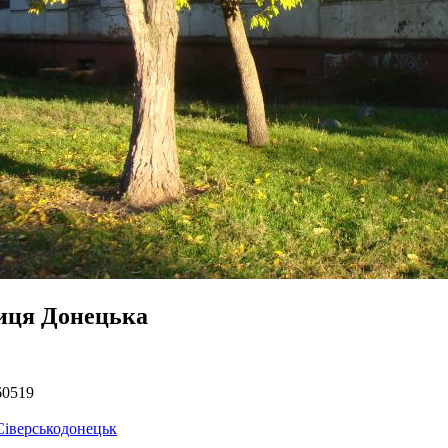
иця Донецька
60519
Сіверськодонецьк