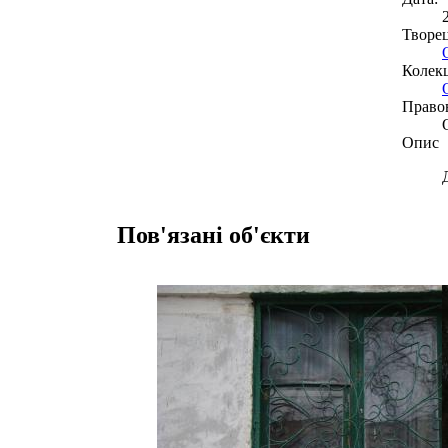
Творе
Колекц
Право
Опис
Пов'язані об'єкти