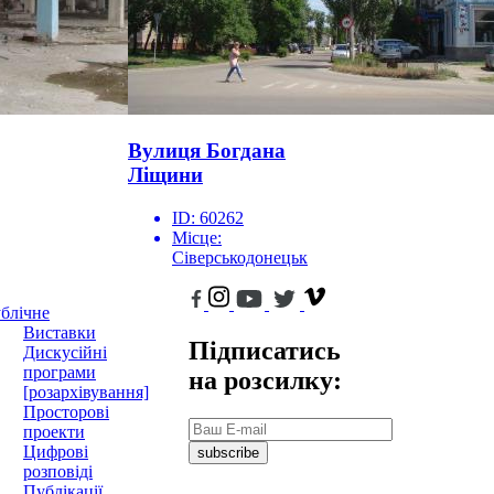
Вулиця Богдана
Ліщини
ID:
60262
Місце:
Сіверськодонецьк
блічне
Виставки
Підписатись
Дискусійні
програми
на розсилку:
[розархівування]
Просторові
проекти
Цифрові
subscribe
розповіді
Публікації