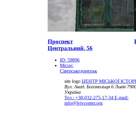
Проспект
Центральний, 56
ID:
59896
Місце:
Сіверськодонецьк
site logo
ЦЕНТР МІСЬКОЇ ІСТОРІ
Вул. Акад. Богомольця 6
Львів 7900
Україна
Тел.: +38-032-275-17-34
E-mail:
info@lvivcenter.org