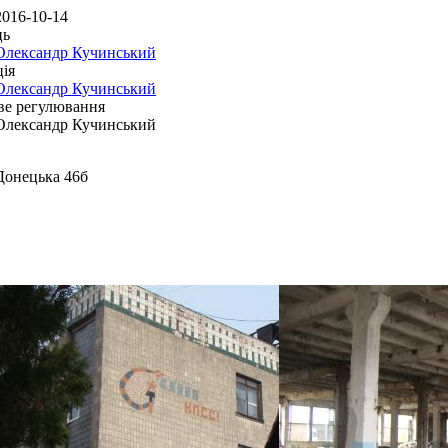
2016-10-14
ць
Олександр Кучинський
ія
Олександр Кучинський
ве регулювання
Олександр Кучинський
Донецька 46б