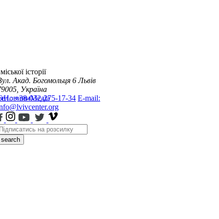
міської історії
Вул. Акад. Богомольця 6
Львів
79005, Україна
я
Тел.: +38-032-275-17-34
Новини
Медіа
E-mail:
info@lvivcenter.org
search