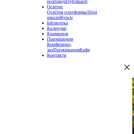
розповіді
Публікації
Освітнє
Освітня платформа
Літні
школи
Курси
Бібліотека
Календар
Крамниця
Приміщення
Конференц-
зал
Проживання
Кафе
Контакти