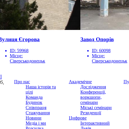
Вулиця Єгорова
Завод Опорів
ID:
59968
ID:
60098
Місце:
Місце:
Сіверськодонецьк
Сіверськодонецьк
Ї
Про нас
Академічне
Пу
5,
Наша історія та
Дослідження
цілі
Конференції,
Команда
воркшопи,
Будинок
семінари
Співпраця
Міські семінари
Стажування
Резиденції
Новини
Цифрове
Медіа і ми
Інтерактивний
Розсилка
Львів