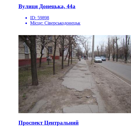
Вулиця Донецька, 44а
ID:
59898
Місце:
Сіверськодонецьк
Проспект Центральний