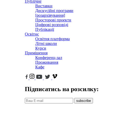
Публічне
Виставки
Дискусійні програми
[розархівування]
Просторові проекти
Цифрові розповіді
Публікації
Освітнє
Освітня платформа
Літні школи
Курси
Приміщення
Конференц-зал
Проживання
Кафе
Підписатись на розсилку:
subscribe