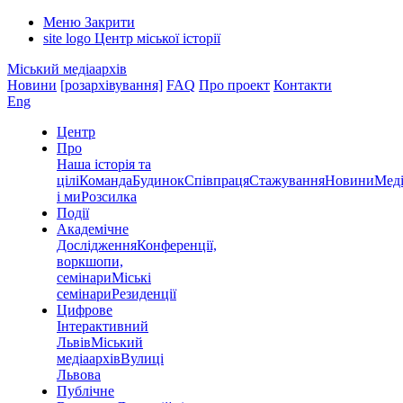
Меню
Закрити
site logo
Центр міської історії
Міський медіаархів
Новини
[розархівування]
FAQ
Про проект
Контакти
Eng
Центр
Про
Наша історія та
цілі
Команда
Будинок
Співпраця
Стажування
Новини
Меді
і ми
Розсилка
Події
Академічне
Дослідження
Конференції,
воркшопи,
семінари
Міські
семінари
Резиденції
Цифрове
Інтерактивний
Львів
Міський
медіаархів
Вулиці
Львова
Публічне