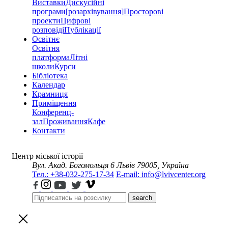
Виставки
Дискусійні
програми
[розархівування]
Просторові
проекти
Цифрові
розповіді
Публікації
Освітнє
Освітня
платформа
Літні
школи
Курси
Бібліотека
Календар
Крамниця
Приміщення
Конференц-
зал
Проживання
Кафе
Контакти
Центр міської історії
Вул. Акад. Богомольця 6
Львів 79005, Україна
Тел.: +38-032-275-17-34
E-mail: info@lvivcenter.org
search