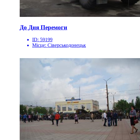
До Дня Перемоги
ID:
59199
Місце:
Сіверськодонецьк