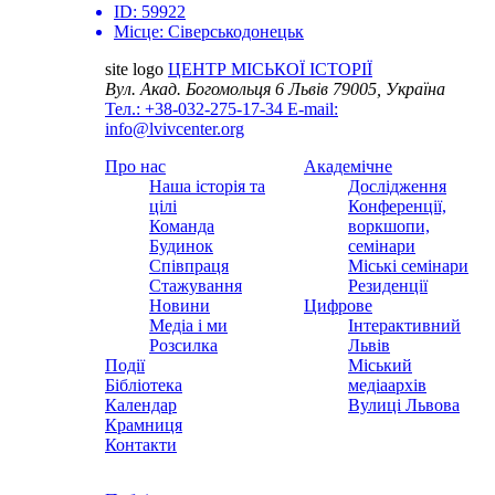
ID:
59922
Місце:
Сіверськодонецьк
site logo
ЦЕНТР МІСЬКОЇ ІСТОРІЇ
Вул. Акад. Богомольця 6
Львів 79005, Україна
Тел.: +38-032-275-17-34
E-mail:
info@lvivcenter.org
Про нас
Академічне
Наша історія та
Дослідження
цілі
Конференції,
Команда
воркшопи,
Будинок
семінари
Співпраця
Міські семінари
Стажування
Резиденції
Новини
Цифрове
Медіа і ми
Інтерактивний
Розсилка
Львів
Події
Міський
Бібліотека
медіаархів
Календар
Вулиці Львова
Крамниця
Контакти