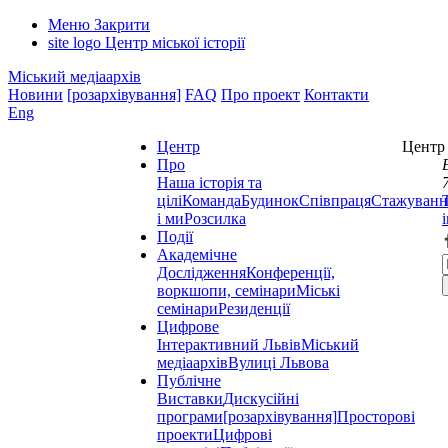
Меню
Закрити
site logo
Центр міської історії
Міський медіаархів
Новини
[розархівування]
FAQ
Про проект
Контакти
Eng
Центр
Центр 
Про
Наша історія та
цілі
Команда
Будинок
Співпраця
Стажуванн
і ми
Розсилка
Події
Академічне
Дослідження
Конференції,
воркшопи, семінари
Міські
семінари
Резиденції
Цифрове
Інтерактивний Львів
Міський
медіаархів
Вулиці Львова
Публічне
Виставки
Дискусійні
програми
[розархівування]
Просторові
проекти
Цифрові