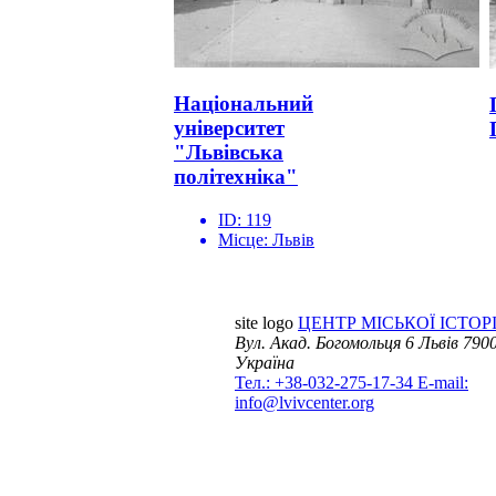
Національний
університет
"Львівська
політехніка"
ID:
119
Місце:
Львів
site logo
ЦЕНТР МІСЬКОЇ ІСТОРІ
Вул. Акад. Богомольця 6
Львів 7900
Україна
Тел.: +38-032-275-17-34
E-mail:
info@lvivcenter.org