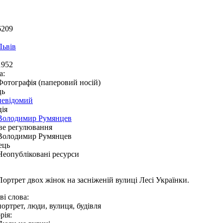
6209
Львів
1952
а:
Фотографія (паперовий носій)
ць
невідомий
ія
Володимир Румянцев
ве регулювання
Володимир Румянцев
ець
Неопубліковані ресурси
Портрет двох жінок на засніженій вулиці Лесі Українки.
і слова:
портрет, люди, вулиця, будівля
рія: