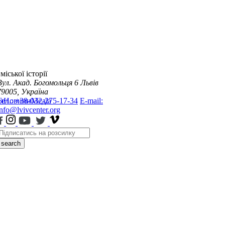
міської історії
Вул. Акад. Богомольця 6
Львів
79005, Україна
я
Тел.: +38-032-275-17-34
Новини
Медіа
E-mail:
info@lvivcenter.org
search