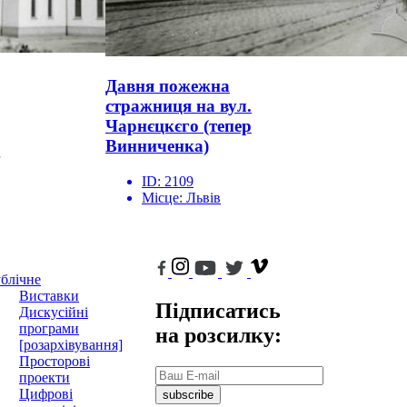
Давня пожежна
стражниця на вул.
Чарнєцкєго (тепер
Винниченка)
ID:
2109
Місце:
Львів
блічне
Виставки
Підписатись
Дискусійні
програми
на розсилку:
[розархівування]
Просторові
проекти
Цифрові
subscribe