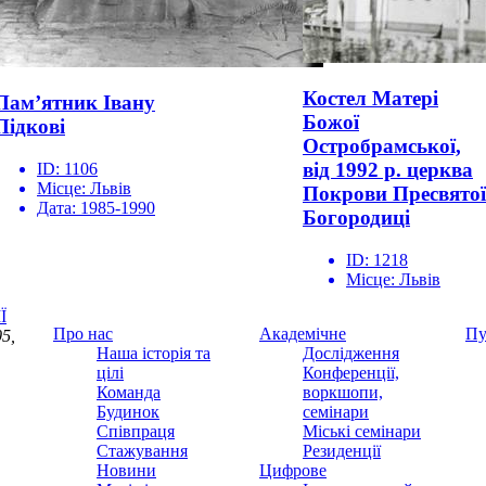
Костел Матері
Пам’ятник Івану
Божої
Підкові
Остробрамської,
від 1992 р. церква
ID:
1106
Місце:
Львів
Покрови Пресвятої
Дата:
1985-1990
Богородиці
ID:
1218
Місце:
Львів
Ї
Про нас
Академічне
Пу
5,
Наша історія та
Дослідження
цілі
Конференції,
Команда
воркшопи,
Будинок
семінари
Співпраця
Міські семінари
Стажування
Резиденції
Новини
Цифрове