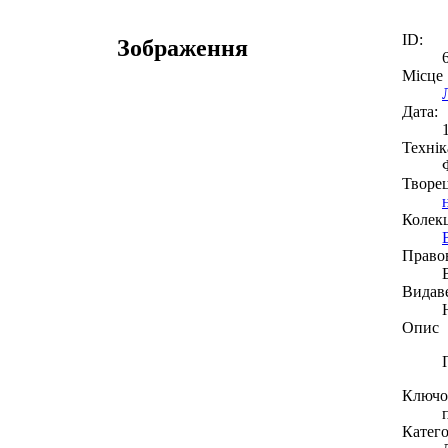
ID:
Зображення
Місце
Дата:
Технік
Творе
Колекц
Право
Видав
Опис
Ключов
Катего