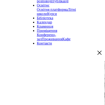
розповіді
Публікації
Освітнє
Освітня платформа
Літні
школи
Курси
Бібліотека
Календар
Крамниця
Приміщення
Конференц-
зал
Проживання
Кафе
Контакти