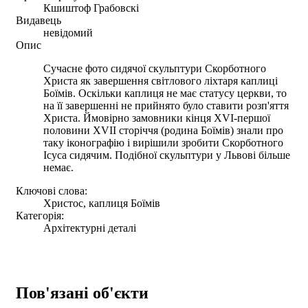
Кшиштоф Грабовскі
Видавець
невідомий
Опис
Сучасне фото сидячої скульптури Скорботного
Христа як завершення світлового ліхтаря каплиці
Боїмів. Оскільки каплиця не має статусу церкви, то
на її завершенні не прийнято було ставити розп'яття
Христа. Ймовірно замовники кінця XVI-першої
половини XVII сторіччя (родина Боїмів) знали про
таку іконографію і вирішили зробити Скорботного
Ісуса сидячим. Подібної скульптури у Львові більше
немає.
Ключові слова:
Христос, каплиця Боїмів
Категорія:
Архітектурні деталі
Пов'язані об'єкти