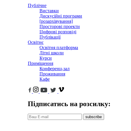
Публічне
Виставки
Дискусійні програми
[розархівування]
Просторові проекти
Цифрові розповіді
Публікації
Освітнє
Освітня платформа
Літні школи
Курси
Приміщення
Конференц-зал
Проживання
Кафе
Підписатись на розсилку:
subscribe