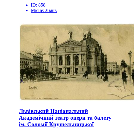
ID:
858
Місце:
Львів
Львівський Національний
Академічний театр опери та балету
ім. Соломії Крушельницької