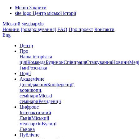
Меню
Закрити
site logo
Центр міської історії
Міський медіаархів
Новини
[розархівування]
FAQ
Про проект
Контакти
Eng
Центр
Про
Наша історія та
цілі
Команда
Будинок
Співпраця
Стажування
Новини
Меді
і ми
Розсилка
Події
Академічне
Дослідження
Конференції,
воркшопи,
семінари
Міські
семінари
Резиденції
Цифрове
Інтерактивний
Львів
Міський
медіаархів
Вулиці
Львова
Публічне