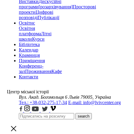
Виставки
Дискусійні
програми
[розархівування]
Просторові
проекти
Цифрові
розповіді
Публікації
Освітнє
Освітня
платформа
Літні
школи
Курси
Бібліотека
Календар
Крамниця
Приміщення
Конференц-
зал
Проживання
Кафе
Контакти
Центр міської історії
Вул. Акад. Богомольця 6
Львів 79005, Україна
Тел.: +38-032-275-17-34
E-mail: info@lvivcenter.org
search