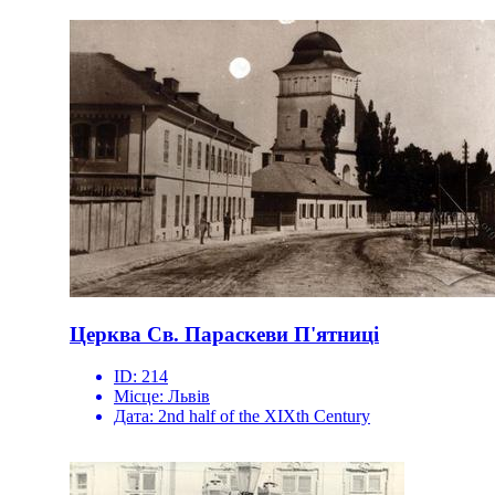
Церква Св. Параскеви П'ятниці
ID:
214
Місце:
Львів
Дата:
2nd half of the XIXth Century