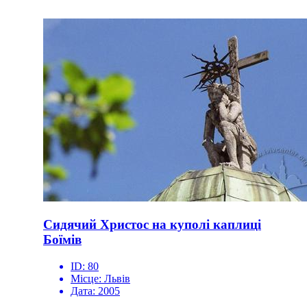
Сидячий Христос на куполі каплиці
Боїмів
ID:
80
Місце:
Львів
Дата:
2005