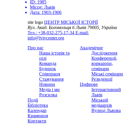
ID:
1985
Місце:
Львів
Дата:
1903-1906
site logo
ЦЕНТР МІСЬКОЇ ІСТОРІЇ
Вул. Акад. Богомольця 6
Львів 79005, Україна
Тел.: +38-032-275-17-34
E-mail:
info@lvivcenter.org
Про нас
Академічне
Наша історія та
Дослідження
цілі
Конференції,
Команда
воркшопи,
Будинок
семінари
Співпраця
Міські семінари
Стажування
Резиденції
Новини
Цифрове
Медіа і ми
Інтерактивний
Розсилка
Львів
Події
Міський
Бібліотека
медіаархів
Календар
Вулиці Львова
Крамниця
Контакти