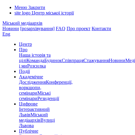
Меню
Закрити
site logo
Центр міської історії
Міський медіаархів
Новини
[розархівування]
FAQ
Про проект
Контакти
Eng
Центр
Про
Наша історія та
цілі
Команда
Будинок
Співпраця
Стажування
Новини
Меді
і ми
Розсилка
Події
Академічне
Дослідження
Конференції,
воркшопи,
семінари
Міські
семінари
Резиденції
Цифрове
Інтерактивний
Львів
Міський
медіаархів
Вулиці
Львова
Публічне