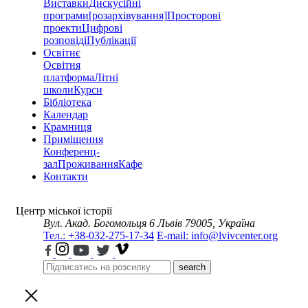
Виставки
Дискусійні
програми
[розархівування]
Просторові
проекти
Цифрові
розповіді
Публікації
Освітнє
Освітня
платформа
Літні
школи
Курси
Бібліотека
Календар
Крамниця
Приміщення
Конференц-
зал
Проживання
Кафе
Контакти
Центр міської історії
Вул. Акад. Богомольця 6
Львів 79005, Україна
Тел.: +38-032-275-17-34
E-mail: info@lvivcenter.org
search