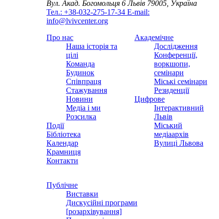
Вул. Акад. Богомольця 6
Львів 79005, Україна
Тел.: +38-032-275-17-34
E-mail:
info@lvivcenter.org
Про нас
Академічне
Наша історія та
Дослідження
цілі
Конференції,
Команда
воркшопи,
Будинок
семінари
Співпраця
Міські семінари
Стажування
Резиденції
Новини
Цифрове
Медіа і ми
Інтерактивний
Розсилка
Львів
Події
Міський
Бібліотека
медіаархів
Календар
Вулиці Львова
Крамниця
Контакти
Публічне
Виставки
Дискусійні програми
[розархівування]