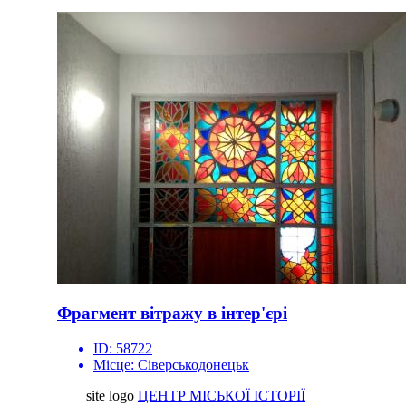
Фрагмент вітражу в інтер'єрі
ID:
58722
Місце:
Сіверськодонецьк
site logo
ЦЕНТР МІСЬКОЇ ІСТОРІЇ