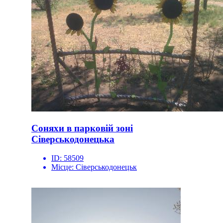
Соняхи в парковій зоні
Сіверськодонецька
ID:
58509
Місце:
Сіверськодонецьк