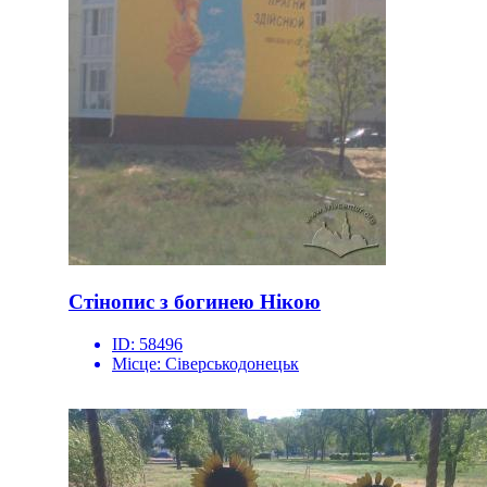
Стінопис з богинею Нікою
ID:
58496
Місце:
Сіверськодонецьк