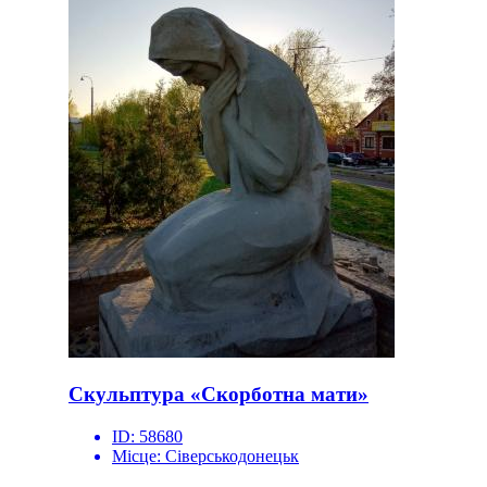
Скульптура «Скорботна мати»
ID:
58680
Місце:
Сіверськодонецьк