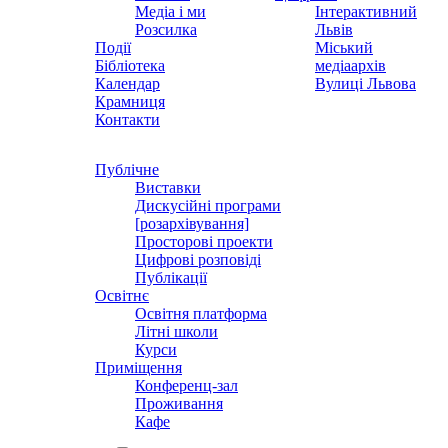
Медіа і ми
Інтерактивний
Розсилка
Львів
Події
Міський
Бібліотека
медіаархів
Календар
Вулиці Львова
Крамниця
Контакти
Публічне
Виставки
Дискусійні програми
[розархівування]
Просторові проекти
Цифрові розповіді
Публікації
Освітнє
Освітня платформа
Літні школи
Курси
Приміщення
Конференц-зал
Проживання
Кафе