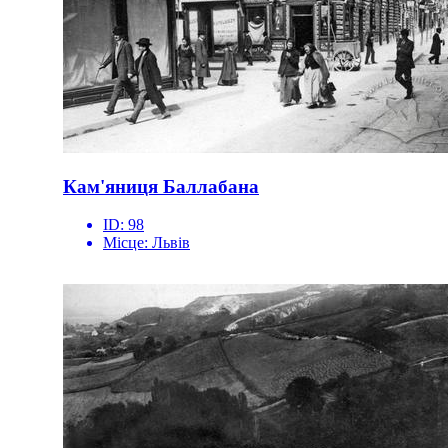
Кам'яниця Баллабана
ID:
98
Місце:
Львів