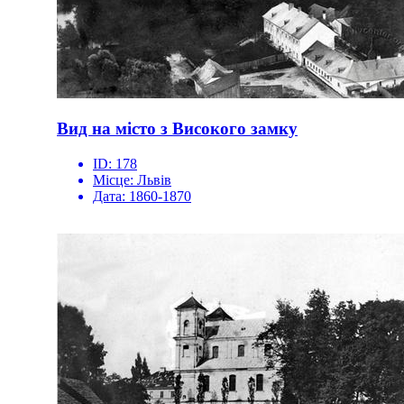
Вид на місто з Високого замку
ID:
178
Місце:
Львів
Дата:
1860-1870