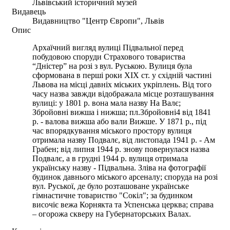
Львівський історичний музей
Видавець
Видавництво "Центр Європи", Львів
Опис
Архаїчний вигляд вулиці Підвальної перед
побудовою споруди Страхового товариства
“Дністер” на розі з вул. Руською. Вулиця була
сформована в перші роки ХІХ ст. у східній частині
Львова на місці давніх міських укріплень. Від того
часу назва завжди відображала місце розташування
вулиці: у 1801 р. вона мала назву На Валє;
Збройовні вижша і нижша; пл.Збройовні4 від 1841
р. - валова вижша або вали Вижше. У 1871 р., під
час впорядкування міського простору вулиця
отримала назву Подвалє, від листопада 1941 р. - Ам
Грабен; від липня 1944 р. знову повернулася назва
Подвалє, а в грудні 1944 р. вулиця отримала
українську назву - Підвальна. Зліва на фотографії
будинок давнього міського арсеналу; споруда на розі
вул. Руської, де було розташоване українське
гімнастичне товариство "Сокіл"; за будинком
височіє вежа Корнякта та Успенська церква; справа
– огорожа скверу на Губернаторських Валах.