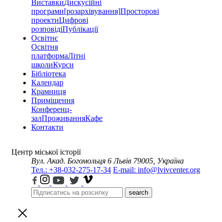
Виставки
Дискусійні
програми
[розархівування]
Просторові
проекти
Цифрові
розповіді
Публікації
Освітнє
Освітня
платформа
Літні
школи
Курси
Бібліотека
Календар
Крамниця
Приміщення
Конференц-
зал
Проживання
Кафе
Контакти
Центр міської історії
Вул. Акад. Богомольця 6
Львів 79005, Україна
Тел.: +38-032-275-17-34
E-mail: info@lvivcenter.org
search