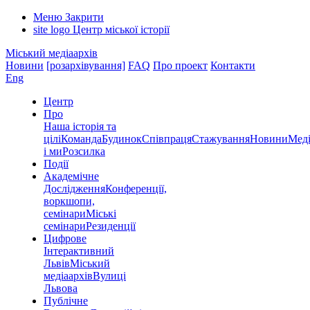
Меню
Закрити
site logo
Центр міської історії
Міський медіаархів
Новини
[розархівування]
FAQ
Про проект
Контакти
Eng
Центр
Про
Наша історія та
цілі
Команда
Будинок
Співпраця
Стажування
Новини
Меді
і ми
Розсилка
Події
Академічне
Дослідження
Конференції,
воркшопи,
семінари
Міські
семінари
Резиденції
Цифрове
Інтерактивний
Львів
Міський
медіаархів
Вулиці
Львова
Публічне