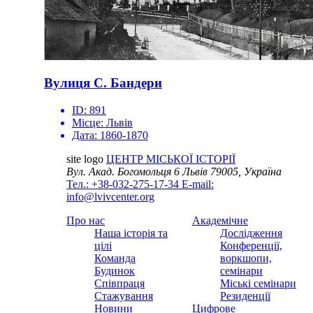
Вулиця С. Бандери
ID:
891
Місце:
Львів
Дата:
1860-1870
site logo
ЦЕНТР МІСЬКОЇ ІСТОРІЇ
Вул. Акад. Богомольця 6
Львів 79005, Україна
Тел.: +38-032-275-17-34
E-mail:
info@lvivcenter.org
Про нас
Академічне
Наша історія та
Дослідження
цілі
Конференції,
Команда
воркшопи,
Будинок
семінари
Співпраця
Міські семінари
Стажування
Резиденції
Новини
Цифрове