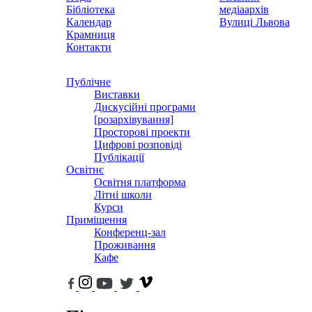
Бібліотека
медіаархів
Календар
Вулиці Львова
Крамниця
Контакти
Публічне
Виставки
Дискусійні програми
[розархівування]
Просторові проекти
Цифрові розповіді
Публікації
Освітнє
Освітня платформа
Літні школи
Курси
Приміщення
Конференц-зал
Проживання
Кафе