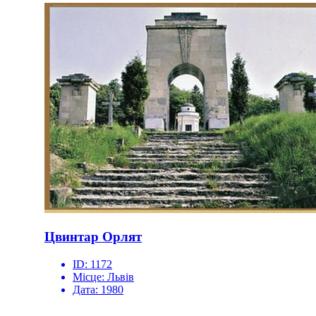
Цвинтар Орлят
ID:
1172
Місце:
Львів
Дата:
1980