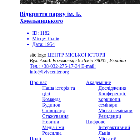
Відкриття парку ім. Б.
Хмельницького
ID:
1182
Місце:
Львів
Дата:
1954
site logo
ЦЕНТР МІСЬКОЇ ІСТОРІЇ
Вул. Акад. Богомольця 6
Львів 79005, Україна
Тел.: +38-032-275-17-34
E-mail:
info@lvivcenter.org
Про нас
Академічне
Наша історія та
Дослідження
цілі
Конференції,
Команда
воркшопи,
Будинок
семінари
Співпраця
Міські семінари
Стажування
Резиденції
Новини
Цифрове
Медіа і ми
Інтерактивний
Розсилка
Львів
Події
Міський