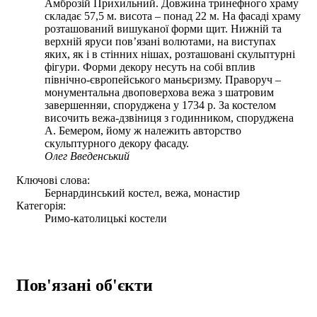
Амброзій Прихильний. Довжина тринефного храму
складає 57,5 м. висота – понад 22 м. На фасаді храму
розташований вишуканої форми щит. Нижній та
верхній яруси пов’язані волютами, на виступах
яких, як і в стінних нішах, розташовані скульптурні
фігури. Форми декору несуть на собі вплив
північно-європейського маньєризму. Праворуч –
монументальна двоповерхова вежа з шатровим
завершенняи, споруджена у 1734 р. За костелом
височить вежа-дзвіниця з годинником, споруджена
А. Бемером, йому ж належить авторство
скульптурного декору фасаду.
Олег Введенський
Ключові слова:
Бернардинський костел, вежа, монастир
Категорія:
Римо-католицькі костели
Пов'язані об'єкти